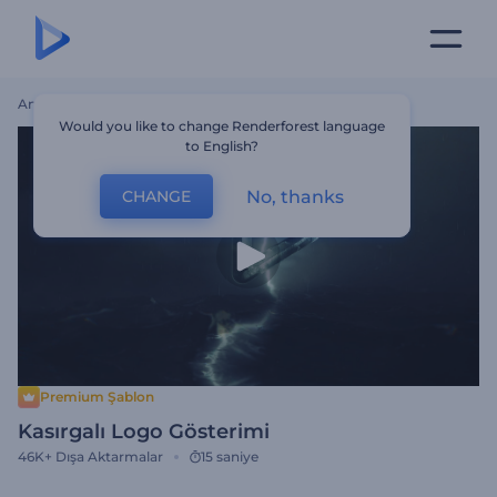
Ana Sayfa
Şablonlar
Kasırgalı Logo Gösterimi
Would you like to change Renderforest language
to English?
No, thanks
CHANGE
Premium Şablon
Kasırgalı Logo Gösterimi
46K+
Dışa Aktarmalar
15 saniye