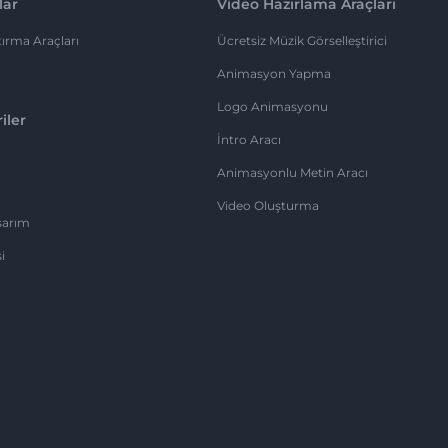
lar
Video Hazırlama Araçları
ırma Araçları
Ücretsiz Müzik Görselleştirici
Animasyon Yapma
Logo Animasyonu
iler
İntro Aracı
Animasyonlu Metin Aracı
Video Oluşturma
sarım
i