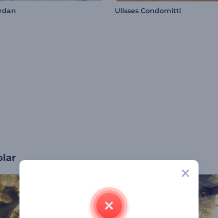
rdan
Ulisses Condomitti
olar