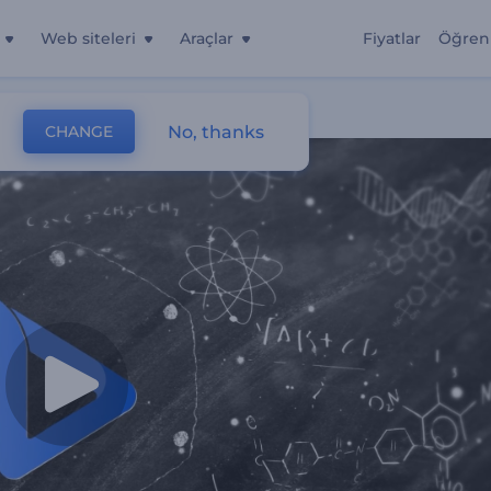
Web siteleri
Araçlar
Fiyatlar
Öğren
No, thanks
CHANGE