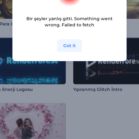
Bir şeyler yanlış gitti. Something went
Para Giriş Videosu
Akıcı Logo
wrong. Failed to fetch
Got it
 Enerji Logosu
Yıpranmış Glitch İntro