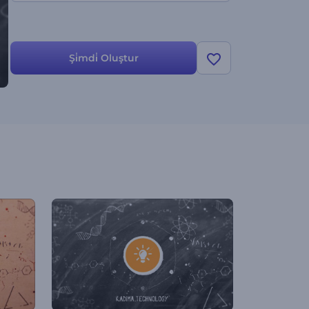
Şi̇mdi̇ Oluştur