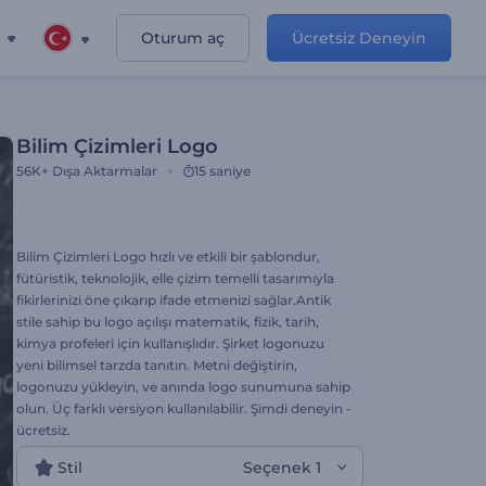
Oturum aç
Ücretsiz Deneyin
Bilim Çizimleri Logo
56K+
Dışa Aktarmalar
15 saniye
Bilim Çizimleri Logo hızlı ve etkili bir şablondur,
fütüristik, teknolojik, elle çizim temelli tasarımıyla
fikirlerinizi öne çıkarıp ifade etmenizi sağlar.Antik
stile sahip bu logo açılışı matematik, fizik, tarih,
kimya profeleri için kullanışlıdır. Şirket logonuzu
yeni bilimsel tarzda tanıtın. Metni değiştirin,
logonuzu yükleyin, ve anında logo sunumuna sahip
olun. Üç farklı versiyon kullanılabilir. Şimdi deneyin -
ücretsiz.
Stil
Seçenek 1