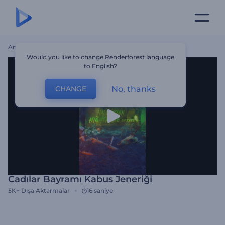
Ana Sayfa
Şablonlar
Cadılar Bayramı Kabus Jeneriği
Would you like to change Renderforest language
to English?
No, thanks
CHANGE
Cadılar Bayramı Kabus Jeneriği
5K+
Dışa Aktarmalar
16 saniye