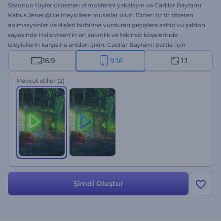
Sezonun tüyler ürperten atmosferini yakalayın ve Cadılar Bayramı
Kabus Jeneriği ile izleyicilere musallat olun. Dizleri tir tir titreten
animasyonlar ve dişleri birbirine vurduran geçişlere sahip vu şablon
sayesinde Halloween'in en karanlık ve tekinsiz köşelerinde
izleyicilerin karşısına aniden çıkın. Cadılar Bayramı partisi için
davetlilerin ödünü koparan bir video hazırlamak, YouTube kanalına
16:9
9:16
1:1
korkunç bir jenerik eklemek ya da müthiş bir Halloween mesajı
vermek istiyorsanız, insanların rüyalarına girecek videolar hazırlama
Mevcut stiller
(2)
gücü parmaklarınızın ucunda. İzleyicilerin korkudan tırnaklarını
yemesi için kreatif yazılar girin, logonuzu yükleyin ve ürpertici bir
arkaplan müziği ekleyin. Herkesi korkutun!
Şi̇mdi̇ Oluştur