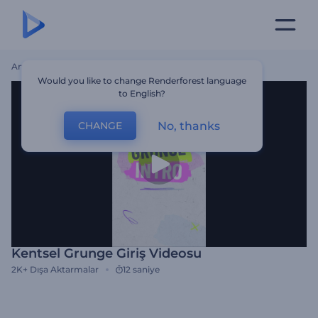
Ana Sayfa
Şablonlar
Kentsel Grunge Giriş Videosu
Would you like to change Renderforest language
to English?
No, thanks
CHANGE
Kentsel Grunge Giriş Videosu
2K+
Dışa Aktarmalar
12 saniye