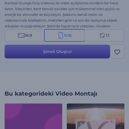
Kentsel Grunge Giriş Videosu ile video açılışlarına modern bir hava
katın. İzleyicileri, kent temalı içerikler için mükemmel olan güçlü ve
enerjik bir atmosfer ile büyüleyin. Şablonu kendi resim ve
videolarınızla özelleştirin, metinleri girin ve son bir dokunuş olarak
arkaplan müziği ekleyin. Şehirde hayat tarzı videoları, modern
vloglar, heyecan veren marka tanıtımları, kanal giriş videoları,
16:9
9:16
1:1
etkinlik duyuruları vs. için ideal. Hemen oluşturun ve dinamik gurge
estetiğinin potansiyelini keşfedin!
Şi̇mdi̇ Oluştur
Bu kategorideki
Video Montajı