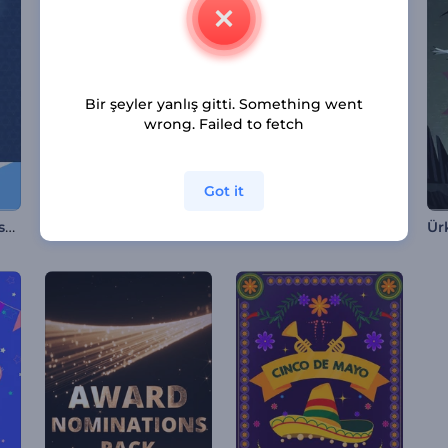
Bir şeyler yanlış gitti. Something went
wrong. Failed to fetch
Got it
Şabat Şalom Animasyonları
Sevgililer Günü Aşk Meleği İntro
3D Neşeli Noel Tebrikleri