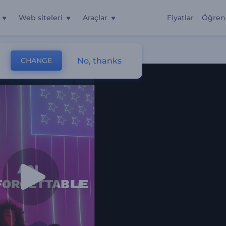
Web siteleri
Araçlar
Fiyatlar
Öğren
No, thanks
CHANGE