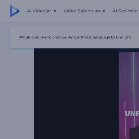
AI Videolar
Video Şablonları
AI Resimler
Ana Sayfa
Şablonlar
Hareketli Etkinlik Giriş Videosu
Would you like to change Renderforest language to English?