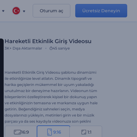
Oturum aç
Ücretsiz Deneyin
Hareketli Etkinlik Giriş Videosu
3K+
Dışa Aktarmalar
45 saniye
Hareketli Etkinlik Giriş Videosu şablonu dinamizmi
ile etkinliğinize level atlatın. Dinamik tipografi ve
harika geçişlerin mükemmel bir uyum yakaladığı
unutulmaz bir deneyime hazırlanın. Videonun tüm
bileşenlerini özelleştirerek kişisel bir dokunuş yapın
ve etkinliğinizin temasına ve markanıza uygun hale
getirin. Beğendiğiniz sahneleri seçin, medya
dosyalarınızı yükleyin, metinleri girin ve bir müzik
parçası ya da ses kaydıyla videonuza son şeklini
verin. Bu hareketli ve dinamik şablonlar sayesinde
16:9
9:16
1:1
tüm gözler sizde ve etkinliğinizde olsun. Şimdi