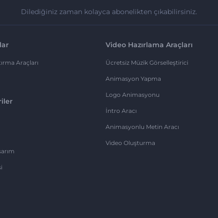
Dilediğiniz zaman kolayca abonelikten çıkabilirsiniz.
lar
Video Hazırlama Araçları
ırma Araçları
Ücretsiz Müzik Görselleştirici
Animasyon Yapma
Logo Animasyonu
iler
İntro Aracı
Animasyonlu Metin Aracı
Video Oluşturma
sarım
i