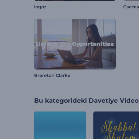
logoz
Светл
Brereton Clarke
Bu kategorideki
Davetiye Videol