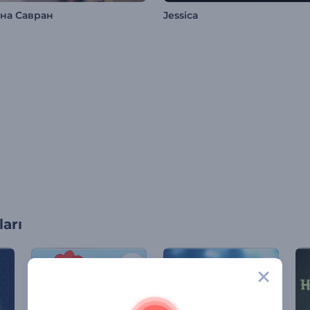
ана Савран
Jessica
arı