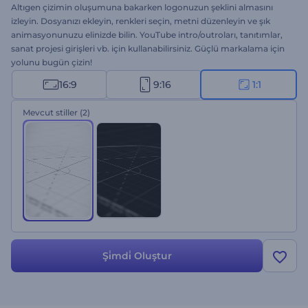
Altıgen çizimin oluşumuna bakarken logonuzun şeklini almasını
izleyin. Dosyanızı ekleyin, renkleri seçin, metni düzenleyin ve şık
animasyonunuzu elinizde bilin. YouTube intro/outroları, tanıtımlar,
sanat projesi girişleri vb. için kullanabilirsiniz. Güçlü markalama için
yolunu bugün çizin!
16:9
9:16
1:1
Mevcut stiller
(2)
Şi̇mdi̇ Oluştur