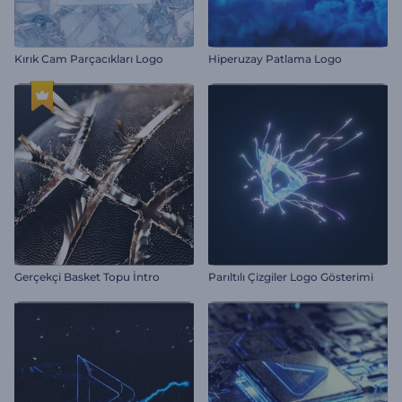
Kırık Cam Parçacıkları Logo
Hiperuzay Patlama Logo
Gerçekçi Basket Topu İntro
Parıltılı Çizgiler Logo Gösterimi