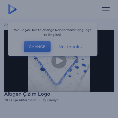
Ana Sayfa
Şablonlar
Altıgen Çizim Logo
Would you like to change Renderforest language
to English?
No, thanks
CHANGE
Altıgen Çizim Logo
2K+
Dışa Aktarmalar
8 saniye