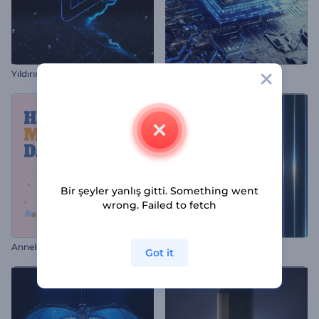
Yıldırım Logo Gösterimi
Teknolojik Devre İntro
Bir şeyler yanlış gitti. Something went
wrong. Failed to fetch
Anneler Günü Animasyonu
Yanardöner Cam Logo
Got it