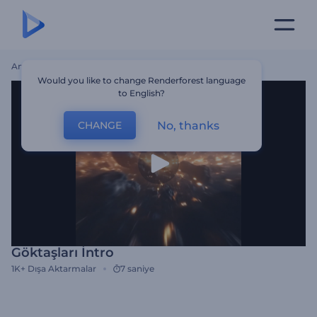
Ana Sayfa
Şablonlar
Göktaşları İntro
Would you like to change Renderforest language
to English?
No, thanks
CHANGE
Göktaşları İntro
1K+
Dışa Aktarmalar
7 saniye