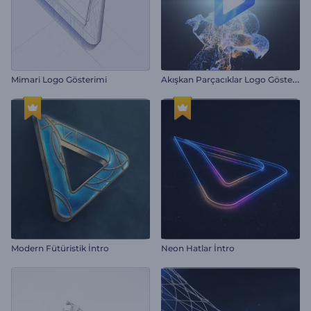
A
kışkan Parçacıklar Logo Gösterimi
Mimari Logo Gösterimi
Modern Fütüristik İntro
Neon Hatlar İntro