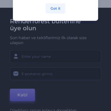
Got it
Renderforest bültenine
üye olun
Son haber ve tekliflerimiz ilk olarak size
ulaşsın
Katıl
Dilediğiniz zaman kolayca abonelikten