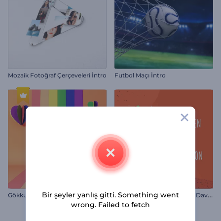
Mozaik Fotoğraf Çerçeveleri İntro
Futbol Maçı İntro
C
adılar Bayramı Sihirli Parti Davetiyesi
Bir şeyler yanlış gitti. Something went
Gökkuşağı Pride İntro
wrong. Failed to fetch