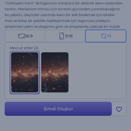
"Göktaşları İntro" ile logonuzu ürkütücü bir asteroit akımı arasından
tanıtın. Markanızın introsu için evrenin gücünden yararlanacağınız
bu şablon, izleyiciler üzerinde kalıcı bir etki bırakmak için birebir.
Hızlı ve kolay bir şekilde özelleştirmek için logonuzu yükleyin,
şirketinizin adını ve sloganını girin ve arkaplanda çalacak bir müzik
parçası seçin. Bilim kurgu videoları, teknoloji introları, epik
16:9
9:16
1:1
sunumlar uzay temalı diğer projeler için ideal. Hemen şimdi
deneyin!
Mevcut stiller
(2)
Şi̇mdi̇ Oluştur