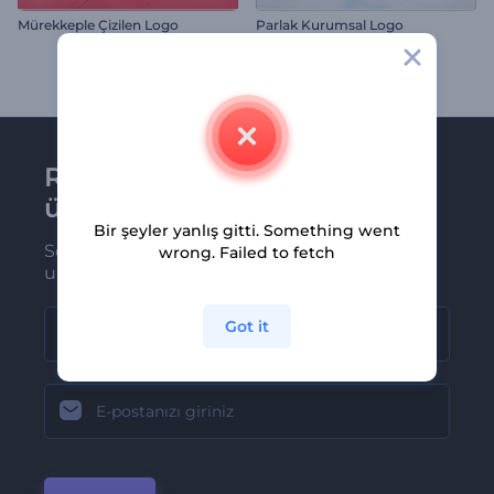
Mürekkeple Çizilen Logo
Parlak Kurumsal Logo
Renderforest bültenine
üye olun
Bir şeyler yanlış gitti. Something went
Son haber ve tekliflerimiz ilk olarak size
wrong. Failed to fetch
ulaşsın
Got it