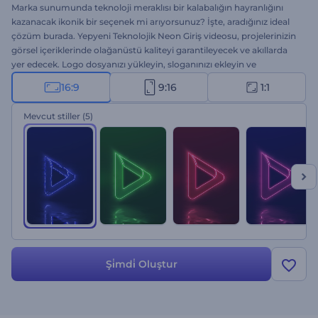
Marka sunumunda teknoloji meraklısı bir kalabalığın hayranlığını
kazanacak ikonik bir seçenek mi arıyorsunuz? İşte, aradığınız ideal
çözüm burada. Yepyeni Teknolojik Neon Giriş videosu, projelerinizin
görsel içeriklerinde olağanüstü kaliteyi garantileyecek ve akıllarda
yer edecek. Logo dosyanızı yükleyin, sloganınızı ekleyin ve
profesyonel bir logo giriş videosu elde edin. Teknoloji şirketi
16:9
9:16
1:1
reklamları, marka tanıtımları, kanal introları vs. için mükemmel bir
seçenek. Modern logo giriş videosu ile projenizin başarısını
Mevcut stiller
(5)
taçlandırın. Bu şablonu hemen şimdi deneyin!
Şi̇mdi̇ Oluştur