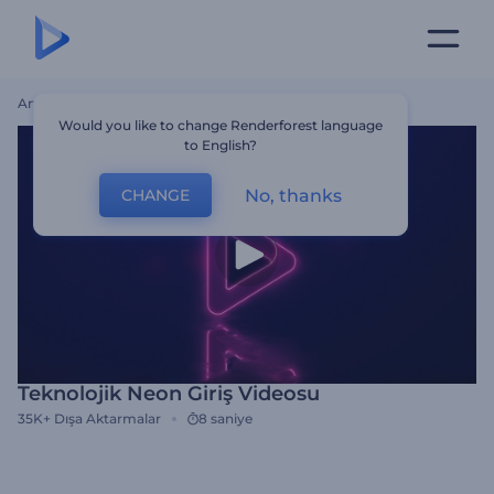
Ana Sayfa
Şablonlar
Teknolojik Neon Giriş Videosu
Would you like to change Renderforest language
to English?
No, thanks
CHANGE
Teknolojik Neon Giriş Videosu
35K+
Dışa Aktarmalar
8 saniye