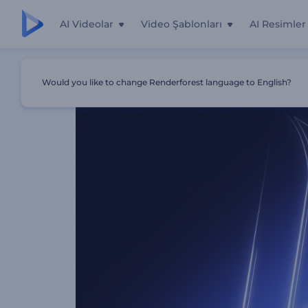
AI Videolar
Video Şablonları
AI Resimler
Ana Sayfa
Şablonlar
Zarif Işıklı Logo Gösterimi
Would you like to change Renderforest language to English?