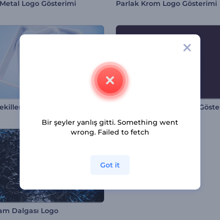
 Metal Logo Gösterimi
Parlak Krom Logo Gösterimi
killer Giriş Videosu
Bir şeyler yanlış gitti. Something went
wrong. Failed to fetch
Got it
Cam Dalgası Logo