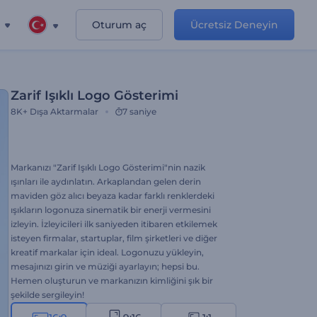
Oturum aç
Ücretsiz Deneyin
Zarif Işıklı Logo Gösterimi
8K+
Dışa Aktarmalar
7 saniye
Markanızı "Zarif Işıklı Logo Gösterimi"nin nazik
ışınları ile aydınlatın. Arkaplandan gelen derin
maviden göz alıcı beyaza kadar farklı renklerdeki
ışıkların logonuza sinematik bir enerji vermesini
izleyin. İzleyicileri ilk saniyeden itibaren etkilemek
isteyen firmalar, startuplar, film şirketleri ve diğer
kreatif markalar için ideal. Logonuzu yükleyin,
mesajınızı girin ve müziği ayarlayın; hepsi bu.
Hemen oluşturun ve markanızın kimliğini şık bir
şekilde sergileyin!