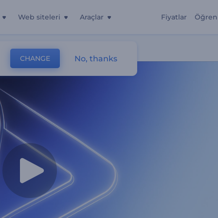
Web siteleri
Araçlar
Fiyatlar
Öğren
No, thanks
CHANGE