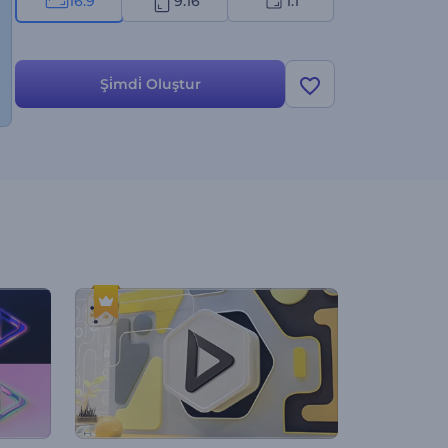
16:9
9:16
1:1
Şi̇mdi̇ Oluştur