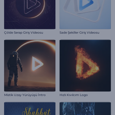
Çölde Serap Giriş Videosu
Sade Şekiller Giriş Videosu
Mistik Uzay Yürüyüşü İntro
Hızlı Kıvılcım Logo