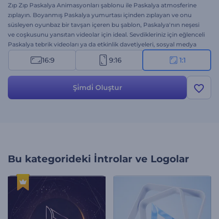
Zıp Zıp Paskalya Animasyonları şablonu ile Paskalya atmosferine
zıplayın. Boyanmış Paskalya yumurtası içinden zıplayan ve onu
süsleyen oyunbaz bir tavşan içeren bu şablon, Paskalya'nın neşesi
ve coşkusunu yansıtan videolar için ideal. Sevdikleriniz için eğlenceli
Paskalya tebrik videoları ya da etkinlik davetiyeleri, sosyal medya
paylaşımları, indirim kampanyaları için kullanabileceğiniz bu
16:9
9:16
1:1
animasyonlar ile izleyicilerin yüzünde çiçekler açsın. Yerinizden
hemen sıçrayın ve Paskalya temalı videolar için mesajlarınızı,
logolarınızı ve eğlenceli bir arkaplan müziğini ekleyin. Şimdi deneyin!
Şi̇mdi̇ Oluştur
Bu kategorideki
İntrolar ve Logolar