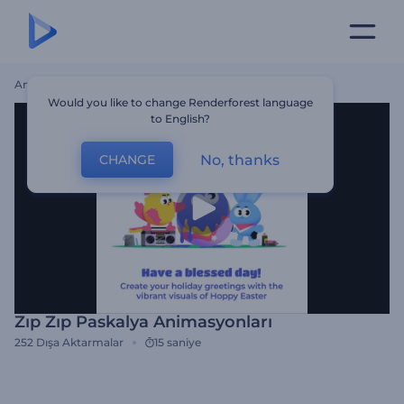
Ana Sayfa
Şablonlar
Zıp Zıp Paskalya Animasyonları
Would you like to change Renderforest language
to English?
No, thanks
CHANGE
Zıp Zıp Paskalya Animasyonları
252
Dışa Aktarmalar
15 saniye