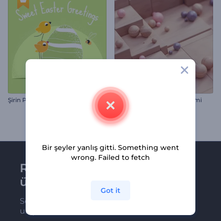
Şirin Paskalya Tebrik Kartı
Mozaik Yüzey Logo Gösterimi
Bir şeyler yanlış gitti. Something went
wrong. Failed to fetch
Renderforest bültenine
üye olun
Got it
Son haber ve tekliflerimiz ilk olarak size
ulaşsın