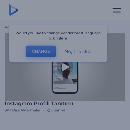
Ana Sayfa
Şablonlar
İnstagram Profili Tanıtımı
Would you like to change Renderforest language
to English?
No, thanks
CHANGE
İnstagram Profili Tanıtımı
9K+
Dışa Aktarmalar
16 saniye