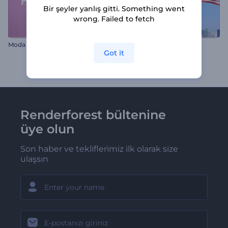
Bir şeyler yanlış gitti. Something went
wrong. Failed to fetch
Moda Tanıtımı Açılış Videosu
YouTube Reklamı
Got it
Renderforest bültenine
üye olun
Son haber ve tekliflerimiz ilk olarak size
ulaşsın