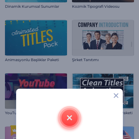
Dinamik Kurumsal Sunumlar
Kozmik Tipografi Videosu
Animasyonlu Başlıklar Paketi
Şirket Tanıtımı
YouTube Video Montaj Kiti
Sade Başlıklar Animasyon Paketi