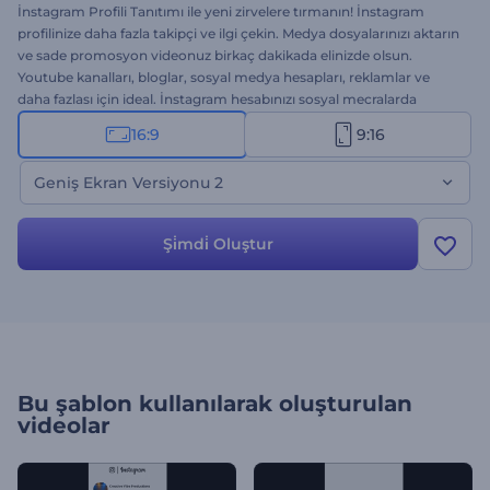
İnstagram Profili Tanıtımı ile yeni zirvelere tırmanın! İnstagram
profilinize daha fazla takipçi ve ilgi çekin. Medya dosyalarınızı aktarın
ve sade promosyon videonuz birkaç dakikada elinizde olsun.
Youtube kanalları, bloglar, sosyal medya hesapları, reklamlar ve
daha fazlası için ideal. İnstagram hesabınızı sosyal mecralarda
tanıtın ve şöhrete giden yola ulaşın. Bu versiyonu (1) hemen
16:9
9:16
deneyin!
Geniş Ekran Versiyonu 2
Şi̇mdi̇ Oluştur
Bu şablon kullanılarak oluşturulan
videolar