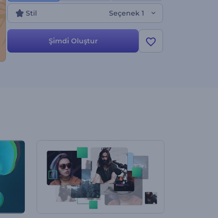
Stil
Seçenek 1
Şi̇mdi̇ Oluştur