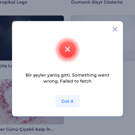
ropikal Logo
Dumanlı Slayt Gösterisi
çılış Logo
Parlak Kurumsal Logo
Bir şeyler yanlış gitti. Something went
wrong. Failed to fetch
Got it
Sevgililer Günü Çiçekli Kalp İntro