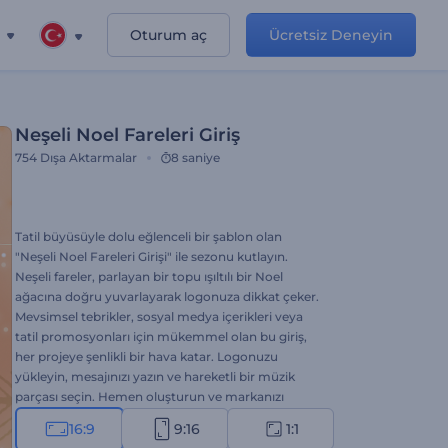
Oturum aç
Ücretsiz Deneyin
Neşeli Noel Fareleri Giriş
754
Dışa Aktarmalar
8 saniye
Tatil büyüsüyle dolu eğlenceli bir şablon olan
"Neşeli Noel Fareleri Girişi" ile sezonu kutlayın.
Neşeli fareler, parlayan bir topu ışıltılı bir Noel
ağacına doğru yuvarlayarak logonuza dikkat çeker.
Mevsimsel tebrikler, sosyal medya içerikleri veya
tatil promosyonları için mükemmel olan bu giriş,
her projeye şenlikli bir hava katar. Logonuzu
yükleyin, mesajınızı yazın ve hareketli bir müzik
parçası seçin. Hemen oluşturun ve markanızı
parlatın!
16:9
9:16
1:1