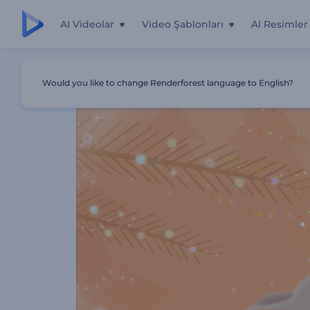
AI Videolar
Video Şablonları
AI Resimler
Ana Sayfa
Şablonlar
Neşeli Noel Fareleri Giriş
Would you like to change Renderforest language to English?