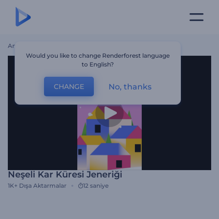
Ana Sayfa
Şablonlar
Neşeli Kar Küresi Jeneriği
Would you like to change Renderforest language
to English?
No, thanks
CHANGE
Neşeli Kar Küresi Jeneriği
1K+
Dışa Aktarmalar
12 saniye