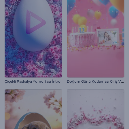
D
oğum Günü Kutlaması Giriş Videosu
Çiçekli Paskalya Yumurtası İntro