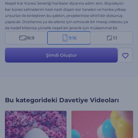
Neşeli Kar Küresi Jeneriği harikalar diyarına adım atın. Büyüleyici
kar küresi sahnelerini nazlı nazlı düşen kar taneleri ve harika yılbaşı
unsurları ile birleştiren bu şablon, projelerinize sihirli bir dokunuş
yapacak. Dostlarınız ya da aileniz için sımsıcak bir mesaj videosu ya
da hedef kitlenize yönelik neşeli bir jenerik için mükemmel bir
şablon. Sahneleri dilediğiniz gibi kişiselleştirin: kendi mesajınızı girin,
16:9
9:16
1:1
gerekirse logo ekleyin ve harika bir arkaplan müziği ya da ses kaydı
ile videonuza son şeklini verin. Hemen oluşturun ve yılbaşı
büyüsünü herkesle paylaşın!
Şi̇mdi̇ Oluştur
Bu kategorideki
Davetiye Videoları