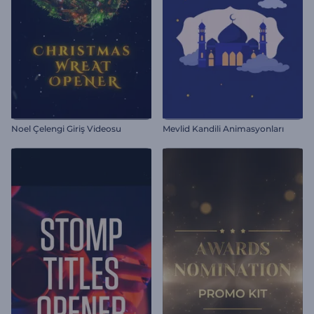
Noel Çelengi Giriş Videosu
Mevlid Kandili Animasyonları