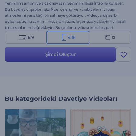
Yeni Yılın samimi ve sıcak havasını Sevimli Yılbaşı İntro ile kutlayın.
Bu büyüleyici şablon, sizi Noel çelengi ve kurabiyelerin yılbaşı
atmosferini yansıttığı bir sahneye götürüyor. Videoya kişisel bir
dokunuş adına samimi mesajları yazın, logonuzu yükleyin ve neşeli
bir arkaplan müziği ekleyin. Bu şablonu; yılbaşı introları, parti
davetiyeleri, videolu yeni yıl kutlamaları, sunum girişleri ve sıcak bir
16:9
9:16
1:1
dokunuş gerektiren diğer projeler için kullanabilirsiniz. Hemen
deneyin ve çevrenizdeki insanlarla yılbaşı coşkusunu yaşayın!
Şi̇mdi̇ Oluştur
Bu kategorideki
Davetiye Videoları