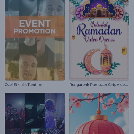
R
engarenk Ramazan Giriş Videosu
Özel Etkinlik Tanıtımı