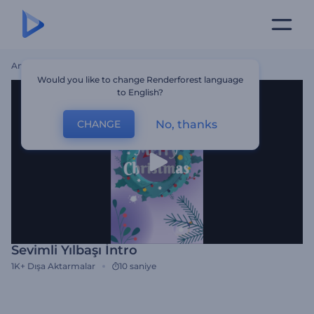
Ana Sayfa
Şablonlar
Sevimli Yılbaşı İntro
Would you like to change Renderforest language
to English?
No, thanks
CHANGE
Sevimli Yılbaşı İntro
1K+
Dışa Aktarmalar
10 saniye