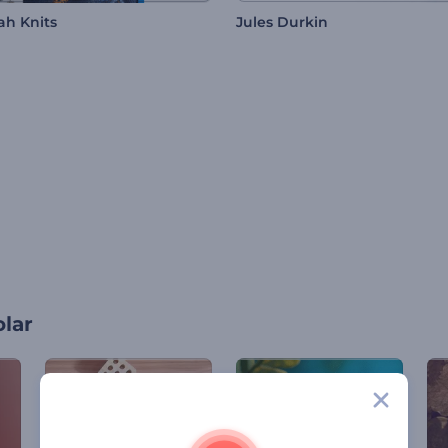
ah Knits
Jules Durkin
olar