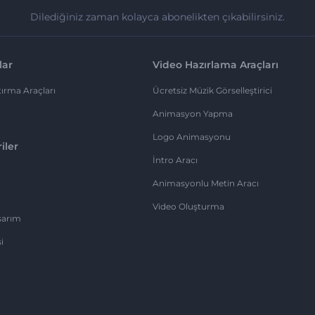
Dilediğiniz zaman kolayca abonelikten çıkabilirsiniz.
lar
Video Hazırlama Araçları
ırma Araçları
Ücretsiz Müzik Görselleştirici
Animasyon Yapma
Logo Animasyonu
iler
İntro Aracı
Animasyonlu Metin Aracı
Video Oluşturma
sarım
i