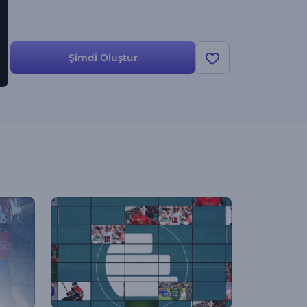
Şi̇mdi̇ Oluştur