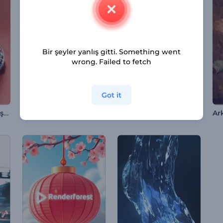
Bir şeyler yanlış gitti. Something went
wrong. Failed to fetch
Got it
Noel Ağacı Süsü Giriş Videosu
DIY Gereçleri Giriş Videosu
Paskalya Kil Logosu Tanıtımı
Ar