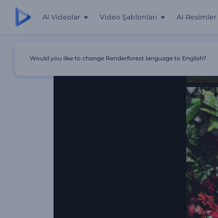
AI Videolar
Video Şablonları
AI Resimler
Ana Sayfa
Şablonlar
Kinetik Kareler Giriş Videosu
Would you like to change Renderforest language to English?