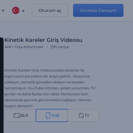
Oturum aç
Ücretsiz Deneyin
Kinetik Kareler Giriş Videosu
40K+
Dışa Aktarmalar
15 saniye
Kinetik Kareler Giriş Videosundaki ekranlar ile
logonuzun parçaların bir araya getirin. Dosyanızı
yükleyin, tematik görselleri ekleyin ve kareleri
tamamlayın. YouTube introları, şirket sunumları, TV
şovları ve daha fazlası için ideal. Markanızın tüm
ekranlarda gururla görünmesini sağlayın. Hemen
bugün deneyin!
16:9
9:16
1:1