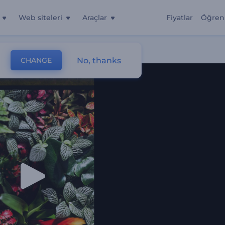
Web siteleri
Araçlar
Fiyatlar
Öğren
No, thanks
CHANGE