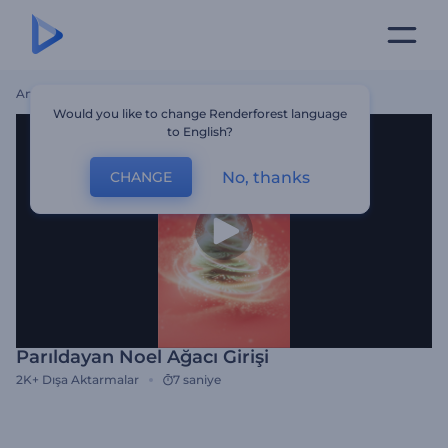
Ana Sayfa
Şablonlar
Parıldayan Noel Ağacı Girişi
Would you like to change Renderforest language
to English?
No, thanks
CHANGE
Parıldayan Noel Ağacı Girişi
2K+
Dışa Aktarmalar
7 saniye