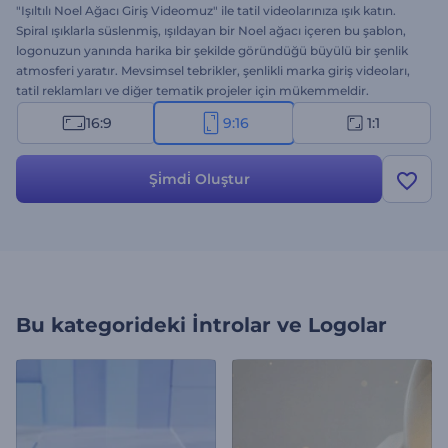
"Işıltılı Noel Ağacı Giriş Videomuz" ile tatil videolarınıza ışık katın.
Spiral ışıklarla süslenmiş, ışıldayan bir Noel ağacı içeren bu şablon,
logonuzun yanında harika bir şekilde göründüğü büyülü bir şenlik
atmosferi yaratır. Mevsimsel tebrikler, şenlikli marka giriş videoları,
tatil reklamları ve diğer tematik projeler için mükemmeldir.
Logonuz, mesajınız ve neşeli arka plan müziğinizle kolayca
16:9
9:16
1:1
özelleştirin. Hemen oluşturun ve tatil neşesini yayın!
Şi̇mdi̇ Oluştur
Bu kategorideki
İntrolar ve Logolar