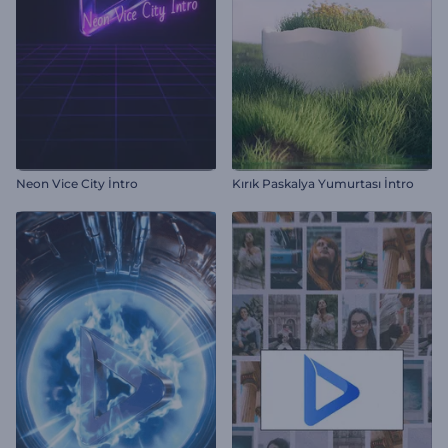
Neon Vice City İntro
Kırık Paskalya Yumurtası İntro