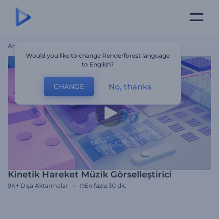
Ana Sayfa
Şablonlar
Kinetik Hareket Müzik Görselleştirici
Would you like to change Renderforest language
to English?
No, thanks
CHANGE
Kinetik Hareket Müzik Görselleştirici
9K+
Dışa Aktarmalar
En fazla 30 dk.