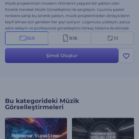
Müzik projelerinizin modern ritimlerini yepyeni bir şablon olan
Kinetik Hareket Müzik Görselleştirici ile sergileyin. Uyumlu pastel
renklere sahip bu kinetik şablon, müzik projelerinizden dinleyicilerin
keyif alması için gereken her şeyi içeriyor. Logonuzu yükleyin, parça
adını ekleyin ve profesyonel görselleştirici birkaç tıklama ile elinizde
olsun. Single tanıtımları, albüm reklamları, müzik kanalları vs. için
16:9
9:16
1:1
mükemmel bir seçenek. Son teknoloji müzik görselleştirici ile hedef
kitlenizde heyecan yaratın. Hemen deneyin!
Şi̇mdi̇ Oluştur
Bu kategorideki
Müzik
Görselleştirmeleri