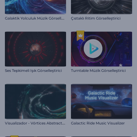
G
alaktik Yolculuk Müzik Görselleştirici
Çıstaklı Ritim Görselleştirici
Ses Tepkimeli Işık Görselleştirici
Turntable Müzik Görselleştirici
V
isualizador - Vórtices Abstractos
Galactic Ride Music Visualizer