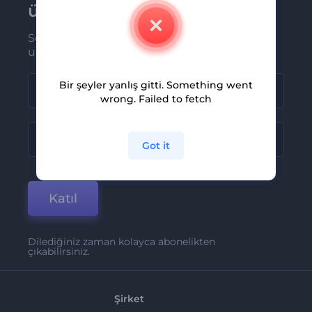
üye olun
Son haber ve tekliflerimiz ilk olarak size
ulaşsın
Bir şeyler yanlış gitti. Something went
wrong. Failed to fetch
Got it
Katıl
Dilediğiniz zaman kolayca abonelikten
çıkabilirsiniz.
Şirket