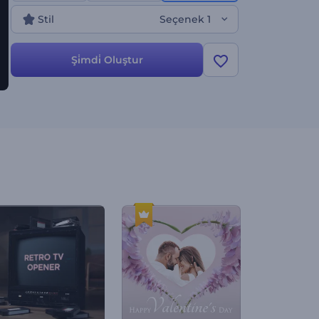
Stil
Seçenek 1
Şi̇mdi̇ Oluştur