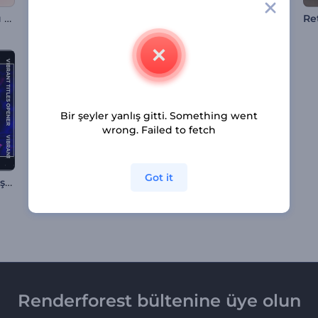
Şirin Sevgililer Günü Giriş Videosu
Şehir Temalı Dinamik İntro
Eros'un Aşk Oku Jeneriği
Re
Bir şeyler yanlış gitti. Something went
wrong. Failed to fetch
Got it
Hareketli Yazılar Giriş Videosu
Büyüleyici Noel Giriş Videosu
3D Neşeli Noel Tebrikleri
Renderforest bültenine üye olun