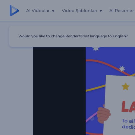
AI Videolar
Video Şablonları
AI Resimler
Ana Sayfa
Şablonlar
İşçi Bayramı Tebrik Kartı
Would you like to change Renderforest language to English?