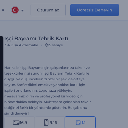
Oturum aç
Ücretsiz Deneyin
İşçi Bayramı Tebrik Kartı
314
Dışa Aktarmalar
15 saniye
Harika bir İşçi Bayramı için çalışanlarınıza takdir ve
teşekkürlerinizi sunun. İşçi Bayramı Tebrik Kartı ile
duygu ve düşüncelerinizi özel bir şekilde ortaya
koyun. Sarf ettikleri emek ve yaptıkları katkı için
işçileri onurlandırın. Logonuzu yükleyin,
mesajlarınızı girin ve profesyonel bir video için
birkaç dakika bekleyin. Muhteşem çalışanları takdir
ettiğinizi farklı bir yöntemle gösterin. Bu şablonu
şimdi deneyin!
16:9
9:16
1:1