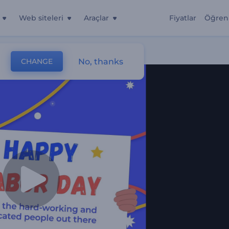
Web siteleri
Araçlar
Fiyatlar
Öğren
No, thanks
CHANGE