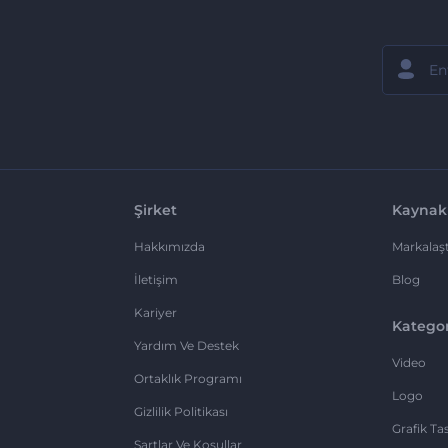
Şirket
Kaynak
Hakkımızda
Markalaşt
İletişim
Blog
Kariyer
Kategor
Yardım Ve Destek
Video
Ortaklık Programı
Logo
Gizlilik Politikası
Grafik Ta
Şartlar Ve Koşullar