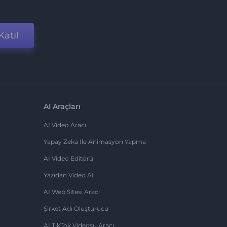
Katıl
AI Araçları
AI Video Aracı
Yapay Zeka Ile Animasyon Yapma
AI Video Editörü
Yazıdan Video AI
AI Web Sitesi Aracı
Şirket Adı Oluşturucu
AI TikTok Videosu Aracı