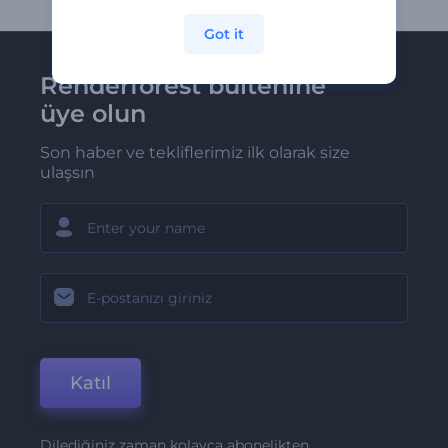
Got it
Renderforest bültenine
üye olun
Son haber ve tekliflerimiz ilk olarak size
ulaşsın
Katıl
Dilediğiniz zaman kolayca abonelikten