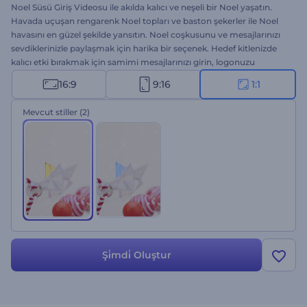
Noel Süsü Giriş Videosu ile akılda kalıcı ve neşeli bir Noel yaşatın.
Havada uçuşan rengarenk Noel topları ve baston şekerler ile Noel
havasını en güzel şekilde yansıtın. Noel coşkusunu ve mesajlarınızı
sevdiklerinizle paylaşmak için harika bir seçenek. Hedef kitlenizde
kalıcı etki bırakmak için samimi mesajlarınızı girin, logonuzu
yükleyin ve bir arkaplan müziği ekleyin. Neşeli introlar, tebrik
16:9
9:16
1:1
videoları, Noel davetiyeleri vb. birçok proje için ihtiyaçlarınızı
karşılıyor. Hemen oluşturun!
Mevcut stiller
(2)
Şi̇mdi̇ Oluştur