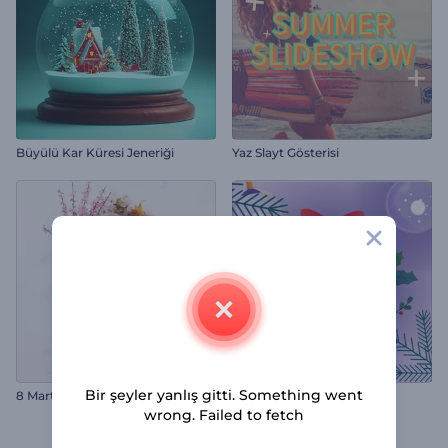
Büyülü Kar Küresi Jeneriği
Yaz Slayt Gösterisi
Bir şeyler yanlış gitti. Something went
8 Mart Çiçekli Tebrikler
Sevimli Yılbaşı İntro
wrong. Failed to fetch