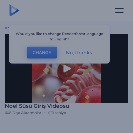
Ana Sayfa
Şablonlar
Noel Süsü Giriş Videosu
Would you like to change Renderforest language
to English?
No, thanks
CHANGE
Noel Süsü Giriş Videosu
608
Dışa Aktarmalar
11 saniye