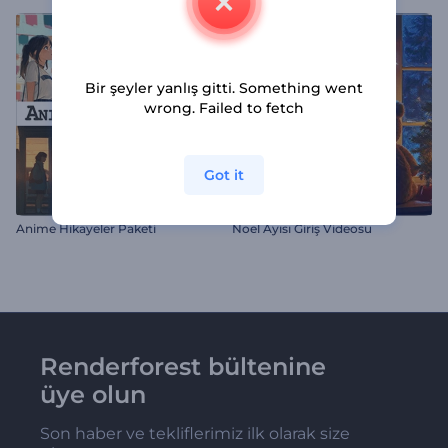
Bir şeyler yanlış gitti. Something went
wrong. Failed to fetch
Got it
Anime Hikayeler Paketi
Noel Ayısı Giriş Videosu
Renderforest bültenine
üye olun
Son haber ve tekliflerimiz ilk olarak size