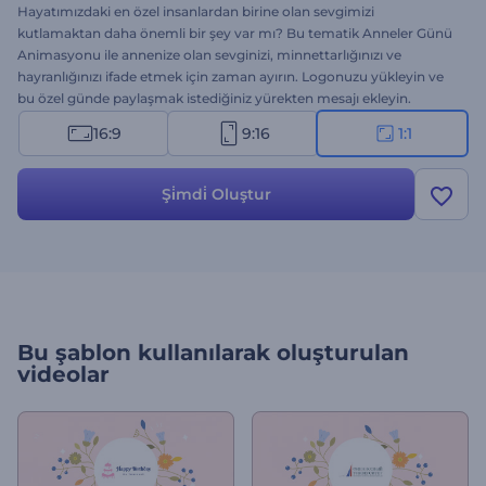
Hayatımızdaki en özel insanlardan birine olan sevgimizi
kutlamaktan daha önemli bir şey var mı? Bu tematik Anneler Günü
Animasyonu ile annenize olan sevginizi, minnettarlığınızı ve
hayranlığınızı ifade etmek için zaman ayırın. Logonuzu yükleyin ve
bu özel günde paylaşmak istediğiniz yürekten mesajı ekleyin.
Kalbinizin derinliklerinden gelen içten dileklerle dolu
16:9
9:16
1:1
animasyonunuzu
oluşturmaya hazır olun. Hemen deneyin!
Şi̇mdi̇ Oluştur
Bu şablon kullanılarak oluşturulan
videolar