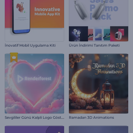
İnovatif Mobil Uygulama Kiti
Ürün İndirimi Tanıtım Paketi
S
evgililer Günü Kalpli Logo Gösterimi
Ramadan 3D Animations