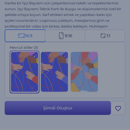
Harika bir İşçi Bayramı için çalışanlarınıza takdir ve teşekkürlerinizi
sunun. İşçi Bayramı Tebrik Kartı ile duygu ve düşüncelerinizi özel bir
şekilde ortaya koyun. Sarf ettikleri emek ve yaptıkları katkı için
işçileri onurlandırın. Logonuzu yükleyin, mesajlarınızı girin ve
profesyonel bir video için birkaç dakika bekleyin. Muhteşem
çalışanları takdir ettiğinizi farklı bir yöntemle gösterin. Bu şablonu
16:9
9:16
1:1
şimdi deneyin!
Mevcut stiller
(3)
Şi̇mdi̇ Oluştur