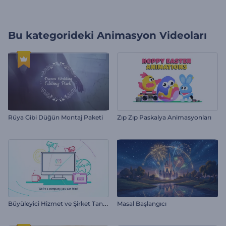
Bu kategorideki
Animasyon Videoları
Rüya Gibi Düğün Montaj Paketi
Zıp Zıp Paskalya Animasyonları
B
üyüleyici Hizmet ve Şirket Tanıtım
Masal Başlangıcı