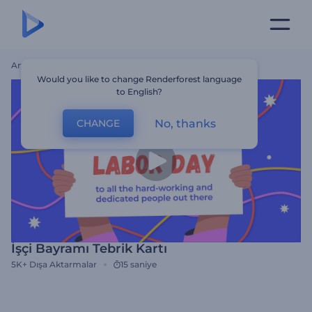
Ana Sayfa
Şablonlar
İşçi Bayramı Tebrik Kartı
Would you like to change Renderforest language
to English?
No, thanks
CHANGE
İşçi Bayramı Tebrik Kartı
5K+
Dışa Aktarmalar
15 saniye