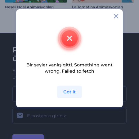
Neşeli Noel Animasyonları
La Tomatina Animasyonları
Renderforest bültenine
üye olun
Bir şeyler yanlış gitti. Something went
Son haber ve tekliflerimiz ilk olarak size
wrong. Failed to fetch
ulaşsın
Got it