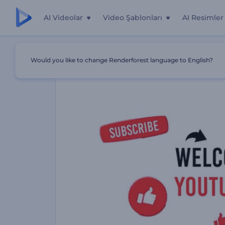
AI Videolar
Video Şablonları
AI Resimler
Ana Sayfa
Şablonlar
YouTube Kanalı İntrosu
Would you like to change Renderforest language to English?