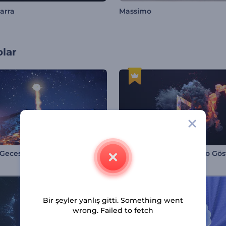
arra
Massimo
olar
 Gecesi Açılış Videosu
Bir şeyler yanlış gitti. Something went
wrong. Failed to fetch