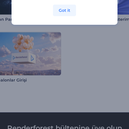
Got it
Parlayan Parçacık Patlaması İntro
Soyut Formlar Logo Gösterim
lonlar Girişi
Renderforest bültenine üye olun