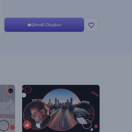
Şi̇mdi̇ Oluştur