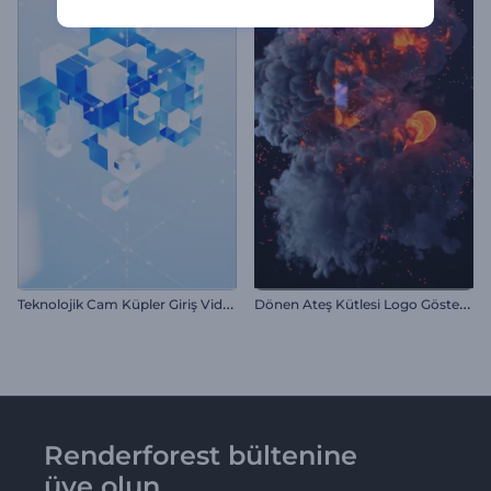
T
eknolojik Cam Küpler Giriş Videosu
D
önen Ateş Kütlesi Logo Gösterimi
Renderforest bültenine
üye olun