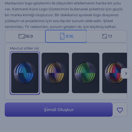
Markanızın logo gösterimi ile izleyicileri etkilemenin harika bir yolu
var. Katmanlı Küre Logo Gösterimini kullanarak şirketiniz için güçlü
bir marka kimliği oluşturun. Bir dakikanızı ayırarak logo dosyanızı
yükleyin ve projeleriniz için sıra dışı bir sunum elde edin. Şirket
tanıtımları, TV reklamları, sunum girişleri vb. için biçilmiş kaftan.
Kreatif proje sunumları ile markanızı öne çıkarın. Hemen deneyin!
16:9
9:16
1:1
Mevcut stiller
(4)
Şi̇mdi̇ Oluştur