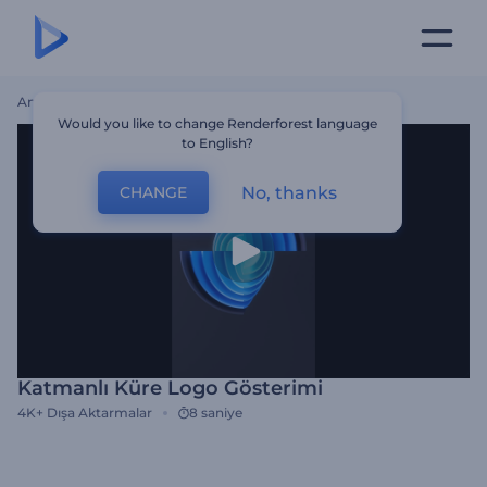
Ana Sayfa
Şablonlar
Katmanlı Küre Logo Gösterimi
Would you like to change Renderforest language
to English?
No, thanks
CHANGE
Katmanlı Küre Logo Gösterimi
4K+
Dışa Aktarmalar
8 saniye