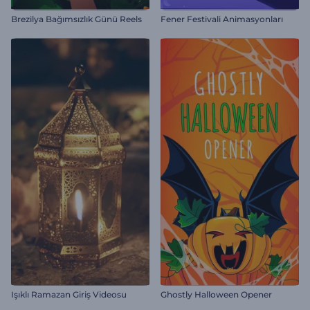
Brezilya Bağımsızlık Günü Reels
Fener Festivali Animasyonları
Işıklı Ramazan Giriş Videosu
Ghostly Halloween Opener