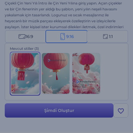
Çiçekli Çin Yeni Yılı İntro ile Çin Yeni Yılına giriş yapın. Açan çiçekler
ve bir Çin fenerinin yer aldığı bu şablon, yeni yılın neşeli havasını
yakalamak için tasarlandı. Logunuz ve sıcak mesajlarınız ile
heyecanlı bir müzik parçası ekleyerek özelleştirin ve izleyicilerle
paylaşın. İster kişisel ister kurumsal dilekleri iletmek, özel indirimleri
paylaşmak ya da yıl başı ile ilgili duyurular yapmak gibi projeler için
16:9
9:16
1:1
harika bir şablon. Hemen oluşturun!
Mevcut stiller
(3)
Şi̇mdi̇ Oluştur