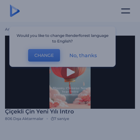
Ana Sayfa
Şablonlar
Çiçekli Çin Yeni Yılı İntro
Would you like to change Renderforest language
to English?
No, thanks
CHANGE
Çiçekli Çin Yeni Yılı İntro
806
Dışa Aktarmalar
7 saniye