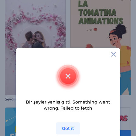
Sevgililer Günü Çiçekli Kalp İntro
La Tomatina Animasyonları
Bir şeyler yanlış gitti. Something went
wrong. Failed to fetch
Got it