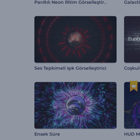
Parıltılı Neon Ritim Görselleştirici
Galacti
Ses Tepkimeli Işık Görselleştirici
Coşkulu
Ensek Süre
HUD Mü