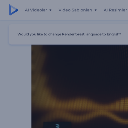
AI Videolar
Video Şablonları
AI Resimler
Ana Sayfa
Şablonlar
LCD Ekran Müzik Görselleştirici
Would you like to change Renderforest language to English?