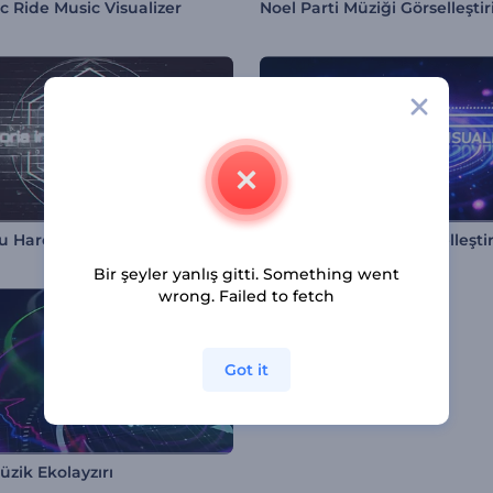
c Ride Music Visualizer
Noel Parti Müziği Görselleştir
 Hareketli Görselleştirici
Neon Ses Dalgası Görselleştir
Bir şeyler yanlış gitti. Something went
wrong. Failed to fetch
Got it
zik Ekolayzırı