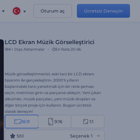
Oturum aç
Ücretsiz Deneyin
LCD Ekran Müzik Görselleştirici
18K+
Dışa Aktarmalar
En fazla 20 dk.
Müzik görselleştirmenizi, eski tarz bir LCD ekranı
tasarımı ile gerçekleştirin. 2000'li yılların
başlarındaki tarzı yansıtmak için bir renk şeması
seçin, metninizi girin ve parçanızı ekleyin. Yeni çıkan
albümler, müzik parçaları, yeni müzik dropları ve
diğer birçok proje için kullanın. Bugün ücretsiz
olarak deneyin!
16:9
9:16
1:1
Stil
Seçenek 1