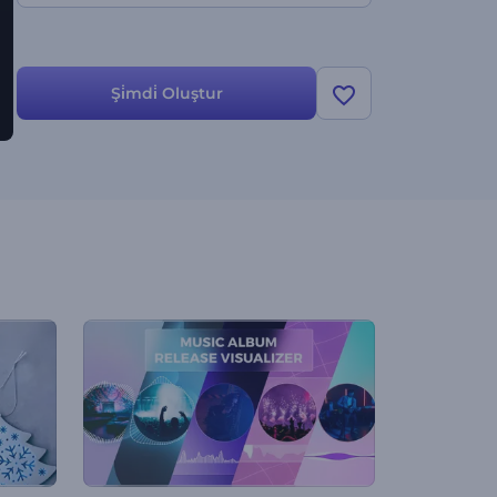
Şi̇mdi̇ Oluştur