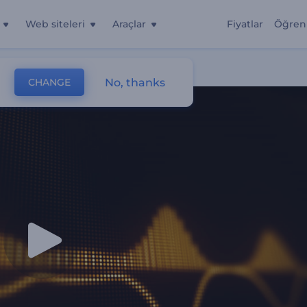
Web siteleri
Araçlar
Fiyatlar
Öğren
No, thanks
CHANGE