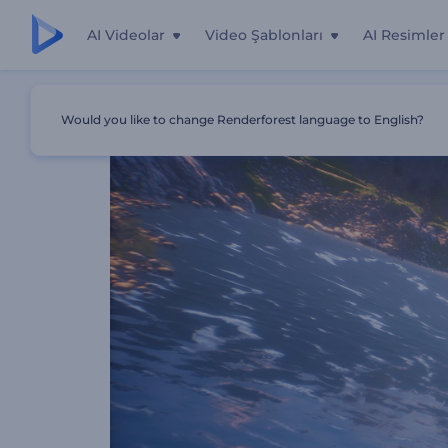
AI Videolar
Video Şablonları
AI Resimler
Ana Sayfa
Şablonlar
Doğal Yaşam Logo Gösterimi
Would you like to change Renderforest language to English?