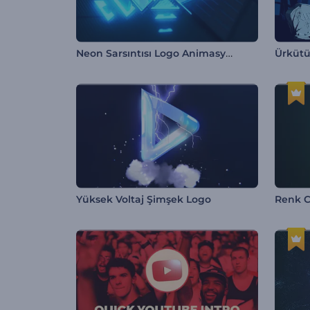
Neon Sarsıntısı Logo Animasyonu
Yüksek Voltaj Şimşek Logo
Renk C