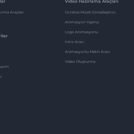
lar
Video Hazırlama Araçları
ırma Araçları
Ücretsiz Müzik Görselleştirici
Animasyon Yapma
Logo Animasyonu
iler
İntro Aracı
Animasyonlu Metin Aracı
Video Oluşturma
sarım
i