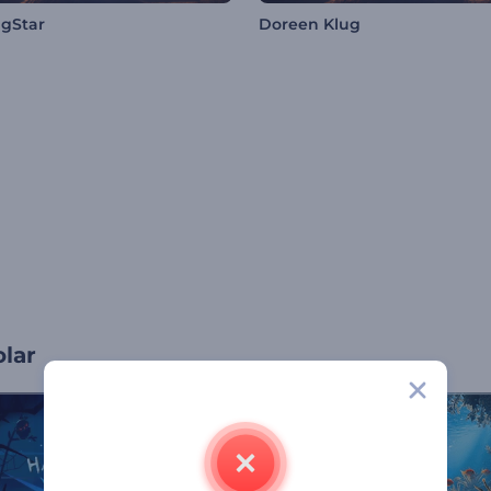
gStar
Doreen Klug
olar