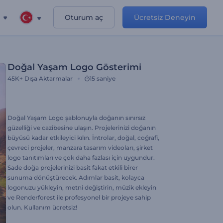
Oturum aç
Ücretsiz Deneyin
Doğal Yaşam Logo Gösterimi
45K+
Dışa Aktarmalar
15 saniye
Doğal Yaşam Logo şablonuyla doğanın sınırsız
güzelliği ve cazibesine ulaşın. Projelerinizi doğanın
büyüsü kadar etkileyici kılın. İntrolar, doğal, coğrafi,
çevreci projeler, manzara tasarım videoları, şirket
logo tanıtımları ve çok daha fazlası için uygundur.
Sade doğa projelerinizi basit fakat etkili birer
sunuma dönüştürecek. Adımlar basit, kolayca
logonuzu yükleyin, metni değiştirin, müzik ekleyin
ve Renderforest ile profesyonel bir projeye sahip
olun. Kullanım ücretsiz!