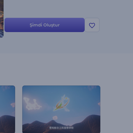
Şi̇mdi̇ Oluştur