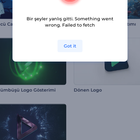
Bir şeyler yanlış gitti. Something went
Ürkütücü Cadılar Bayramı Giriş Videosu
Ocean Life Logosu Tanıtımı
wrong. Failed to fetch
Got it
ümbüşü Logo Gösterimi
Dönen Logo