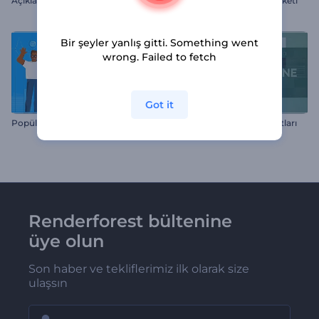
Açıklayıcı Kargo ve Lojistik Kiti
Temiz Görünümlü Şirket Paketi
Bir şeyler yanlış gitti. Something went
wrong. Failed to fetch
Got it
Popüler Açıklayıcı Video Araç Kiti
Şirket Zaman Çizelgesi Slaytları
Renderforest bültenine
üye olun
Son haber ve tekliflerimiz ilk olarak size
ulaşsın