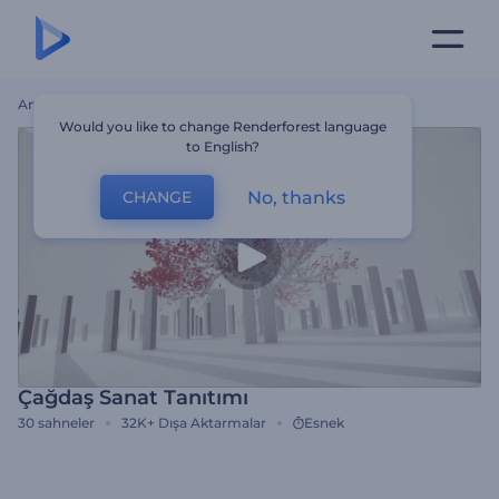
Ana Sayfa
Şablonlar
Çağdaş Sanat Tanıtımı
Would you like to change Renderforest language
to English?
No, thanks
CHANGE
Çağdaş Sanat Tanıtımı
30
sahneler
32K+
Dışa Aktarmalar
Esnek