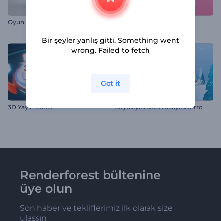
Oyun Küpü Logo Gösterimi
Sevgililer Günü Kutlamaları
Bir şeyler yanlış gitti. Something went
wrong. Failed to fetch
Got it
3D Yayın Küresi
Büyüleyici Noel Hikayesi İntro
Renderforest bültenine
üye olun
Son haber ve tekliflerimiz ilk olarak size
ulaşsın