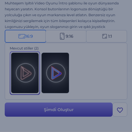
Muhteşem Işıltılı Video Oyunu İntro şablonu ile oyun dünyasında
heyecan yaratın. Konsol butonlarının logonuza dönüştüğü bir
yolculuğa çıkın ve oyun markanıza level atlatın. Benzersiz oyun
kimliğinizi sergilemek için tüm bileşenleri kolayca kişiselleştirin.
Logonuzu yükleyin, oyun sloganınızı girin ve ışıklı joystick
butonlarının çarpıcı bir şekilde logonuza dönüşmesini izleyin. Oyun
16:9
9:16
1:1
kanalı tanıtımları, yeni oyun lansmanı girişleri, oyun intro ve
outroları vb. projeler için mükemmel bir seçenek. Hemen şimdi
Mevcut stiller
(2)
deneyin!
Şi̇mdi̇ Oluştur