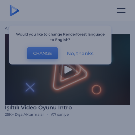
Ana Sayfa
Şablonlar
Işıltılı Video Oyunu İntro
Would you like to change Renderforest language
to English?
No, thanks
CHANGE
Işıltılı Video Oyunu İntro
25K+
Dışa Aktarmalar
7 saniye