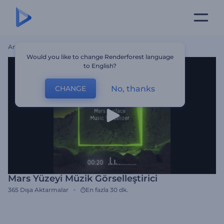
Ana Sayfa
Şablonlar
Mars Yüzeyi Müzik Görselleştirici
Would you like to change Renderforest language
to English?
No, thanks
CHANGE
Mars Yüzeyi Müzik Görselleştirici
365
Dışa Aktarmalar
En fazla 30 dk.