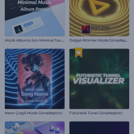
M
üzik Albümü İçin Minimal Tanıtım
D
algalı Ritimler Müzik Görselleştirici
Neon Çizgili Müzik Görselleştirici
Fütüristik Tünel Görselleştirici