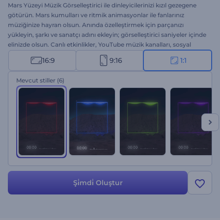
Mars Yüzeyi Müzik Görselleştirici ile dinleyicilerinizi kızıl gezegene
götürün. Mars kumulları ve ritmik animasyonlar ile fanlarınız
müziğinize hayran olsun. Anında özelleştirmek için parçanızı
yükleyin, şarkı ve sanatçı adını ekleyin; görselleştirici saniyeler içinde
elinizde olsun. Canlı etkinlikler, YouTube müzik kanalları, sosyal
medya platformları, müzik şovları vs. için ideal. Hemen oluşturun ve
16:9
9:16
1:1
dinleyicileri baştan sona kadar büyüleyin!
Mevcut stiller
(6)
Şi̇mdi̇ Oluştur