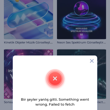
K
inetik Objeler Müzik Görselleştirici
N
eon Ses Spektrum Görselleştirici
Bir şeyler yanlış gitti. Something went
S
onsuz Tünel Döngüsü Görselleştirici
V
isualizador - Vórtices Abstractos
wrong. Failed to fetch