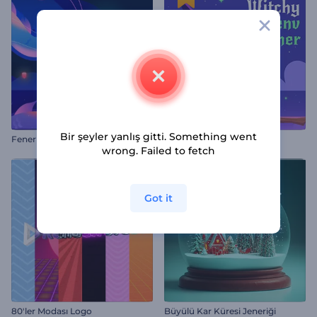
Bir şeyler yanlış gitti. Something went
Fener Festivali Animasyonları
Cadılı Halloween Jeneriği
wrong. Failed to fetch
Got it
80'ler Modası Logo
Büyülü Kar Küresi Jeneriği