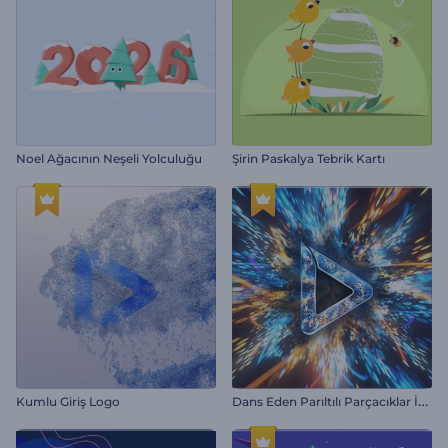
Noel Ağacının Neşeli Yolculuğu
Şirin Paskalya Tebrik Kartı
D
ans Eden Parıltılı Parçacıklar İntro
Kumlu Giriş Logo