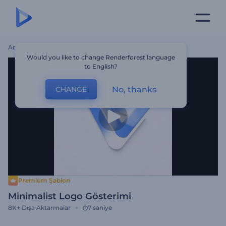
Ana Sayfa
Şablonlar
Minimalist Logo Gösterimi
Would you like to change Renderforest language
to English?
No, thanks
CHANGE
Premium Şablon
Minimalist Logo Gösterimi
8K+
Dışa Aktarmalar
7 saniye