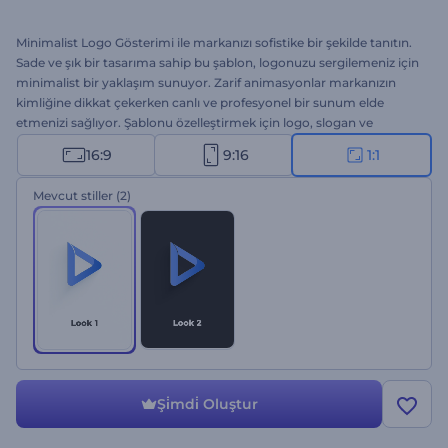
Minimalist Logo Gösterimi ile markanızı sofistike bir şekilde tanıtın.
Sade ve şık bir tasarıma sahip bu şablon, logonuzu sergilemeniz için
minimalist bir yaklaşım sunuyor. Zarif animasyonlar markanızın
kimliğine dikkat çekerken canlı ve profesyonel bir sunum elde
etmenizi sağlıyor. Şablonu özelleştirmek için logo, slogan ve
arkaplan müziğini ekleyin; izleyicilerde olumlu bir ilk izlenim bırakın.
16:9
9:16
1:1
Kurumsal introlar, şirket konferansı girişleri, hizmetlerin tanıtılması
gibi birçok proje için mükemmel bir seçenek. Hemen oluşturun ve
Mevcut stiller
(2)
logonuzu şık bir şekilde sergileyin!
Şi̇mdi̇ Oluştur