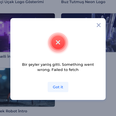
çi Uçak Logo Gösterimi
Buz Tutmuş Neon Logo
elli İntro
Lüks Kristal Logo
Bir şeyler yanlış gitti. Something went
wrong. Failed to fetch
Got it
k Robot İntro