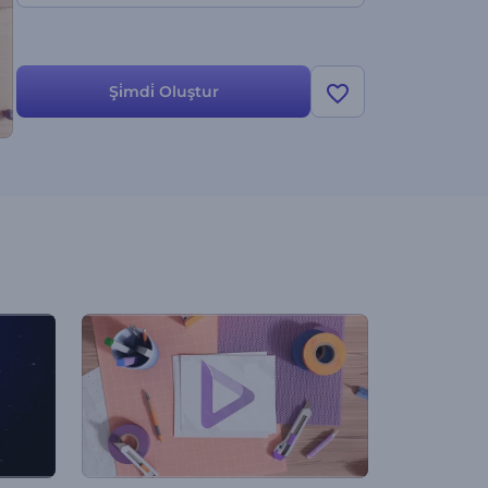
Şi̇mdi̇ Oluştur