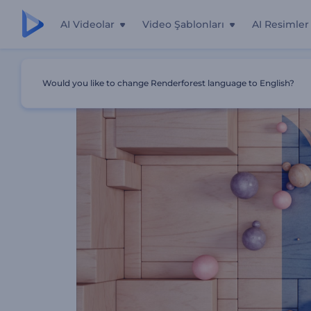
AI Videolar
Video Şablonları
AI Resimler
Ana Sayfa
Şablonlar
Mozaik Yüzey Logo Gösterimi
Would you like to change Renderforest language to English?