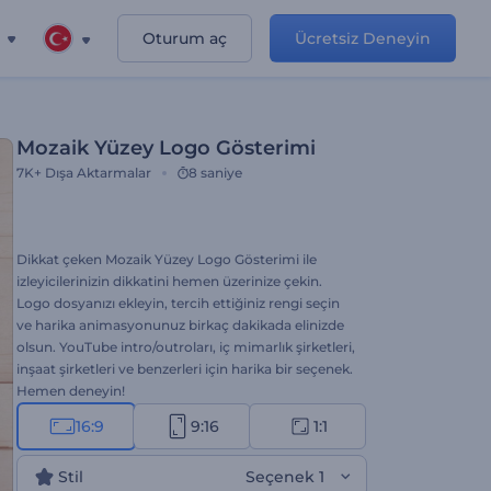
Oturum aç
Ücretsiz Deneyin
Mozaik Yüzey Logo Gösterimi
7K+
Dışa Aktarmalar
8 saniye
Dikkat çeken Mozaik Yüzey Logo Gösterimi ile
izleyicilerinizin dikkatini hemen üzerinize çekin.
Logo dosyanızı ekleyin, tercih ettiğiniz rengi seçin
ve harika animasyonunuz birkaç dakikada elinizde
olsun. YouTube intro/outroları, iç mimarlık şirketleri,
inşaat şirketleri ve benzerleri için harika bir seçenek.
Hemen deneyin!
16:9
9:16
1:1
Stil
Seçenek 1