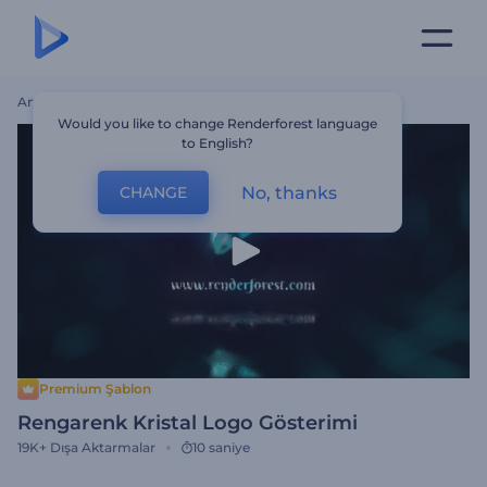
Ana Sayfa
Şablonlar
Rengarenk Kristal Logo Gösterimi
Would you like to change Renderforest language
to English?
No, thanks
CHANGE
Premium Şablon
Rengarenk Kristal Logo Gösterimi
19K+
Dışa Aktarmalar
10 saniye