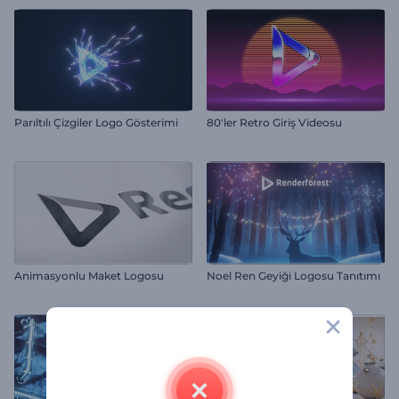
Parıltılı Çizgiler Logo Gösterimi
80'ler Retro Giriş Videosu
Animasyonlu Maket Logosu
Noel Ren Geyiği Logosu Tanıtımı