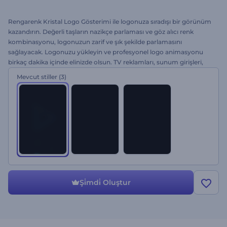
Rengarenk Kristal Logo Gösterimi ile logonuza sıradışı bir görünüm
kazandırın. Değerli taşların nazikçe parlaması ve göz alıcı renk
kombinasyonu, logonuzun zarif ve şık şekilde parlamasını
sağlayacak. Logonuzu yükleyin ve profesyonel logo animasyonu
birkaç dakika içinde elinizde olsun. TV reklamları, sunum girişleri,
YouTube kanalı tanıtımları ve daha fazlası için ideal. Bu şablonu
Mevcut stiller
(3)
ücretsiz olarak hemen deneyin!
Şi̇mdi̇ Oluştur