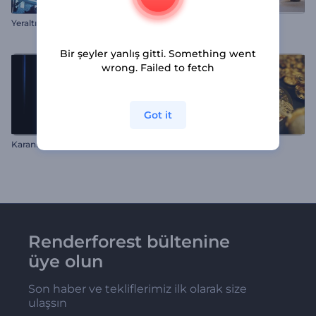
Yeraltı Hologram Logo
Cıvıl Cıvıl Yılbaşı İntrosu
Bir şeyler yanlış gitti. Something went
wrong. Failed to fetch
Got it
Karanlık Parıltılı İntro
Kripto Para Giriş Videosu
Renderforest bültenine
üye olun
Son haber ve tekliflerimiz ilk olarak size
ulaşsın