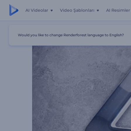
AI Videolar
Video Şablonları
AI Resimler
Ana Sayfa
Şablonlar
Çok Renkli Logo Giriş Videosu
Would you like to change Renderforest language to English?