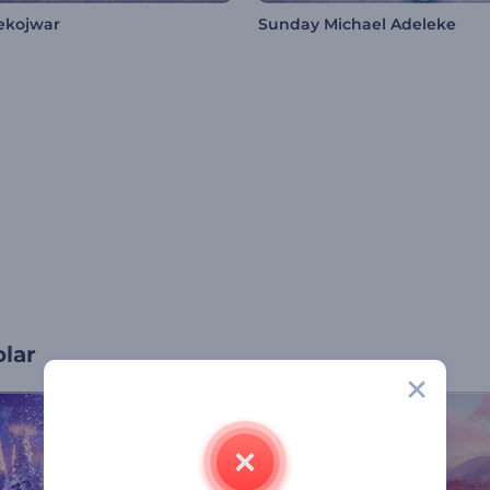
ekojwar
Sunday Michael Adeleke
olar