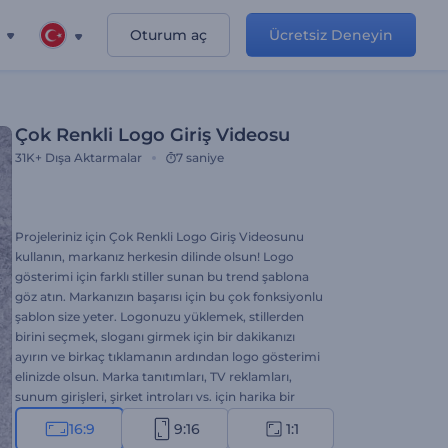
Oturum aç
Ücretsiz Deneyin
Çok Renkli Logo Giriş Videosu
31K+
Dışa Aktarmalar
7 saniye
Projeleriniz için Çok Renkli Logo Giriş Videosunu
kullanın, markanız herkesin dilinde olsun! Logo
gösterimi için farklı stiller sunan bu trend şablona
göz atın. Markanızın başarısı için bu çok fonksiyonlu
şablon size yeter. Logonuzu yüklemek, stillerden
birini seçmek, sloganı girmek için bir dakikanızı
ayırın ve birkaç tıklamanın ardından logo gösterimi
elinizde olsun. Marka tanıtımları, TV reklamları,
sunum girişleri, şirket introları vs. için harika bir
seçenek. Hemen şimdi deneyin!
16:9
9:16
1:1