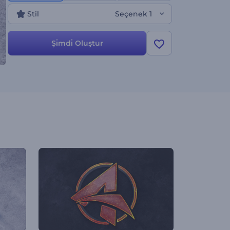
Stil
Seçenek 1
Şi̇mdi̇ Oluştur