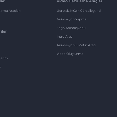
lar
Video Hazırlama Araçları
ırma Araçları
Ücretsiz Müzik Görselleştirici
Animasyon Yapma
Logo Animasyonu
iler
İntro Aracı
Animasyonlu Metin Aracı
Video Oluşturma
sarım
i