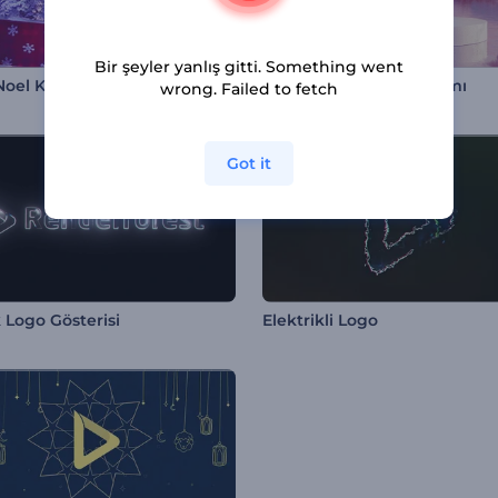
Bir şeyler yanlış gitti. Something went
 Noel Kar Küresi
Pink Valley Logo Tanıtımı
wrong. Failed to fetch
Got it
k Logo Gösterisi
Elektrikli Logo