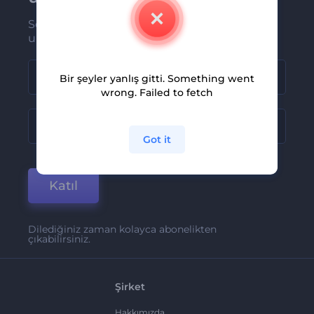
Son haber ve tekliflerimiz ilk olarak size
ulaşsın
Bir şeyler yanlış gitti. Something went
wrong. Failed to fetch
Got it
Katıl
Dilediğiniz zaman kolayca abonelikten
çıkabilirsiniz.
Şirket
Hakkımızda