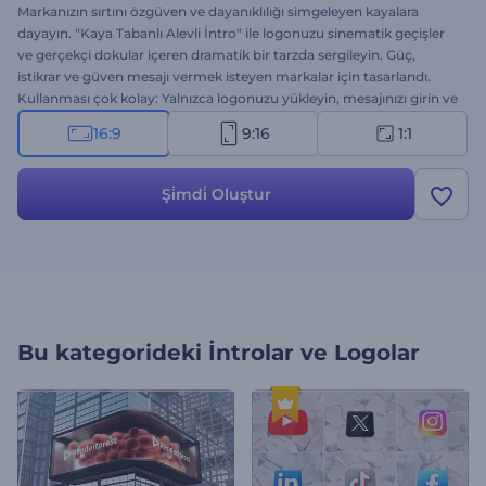
Markanızın sırtını özgüven ve dayanıklılığı simgeleyen kayalara
dayayın. "Kaya Tabanlı Alevli İntro" ile logonuzu sinematik geçişler
ve gerçekçi dokular içeren dramatik bir tarzda sergileyin. Güç,
istikrar ve güven mesajı vermek isteyen markalar için tasarlandı.
Kullanması çok kolay: Yalnızca logonuzu yükleyin, mesajınızı girin ve
arkaplan müziği ekleyin. Şimdi deneyin ve kaya temalı güçlü bir
16:9
9:16
1:1
logo gösterimi ile markanızı sergileyin!
Şi̇mdi̇ Oluştur
Bu kategorideki
İntrolar ve Logolar