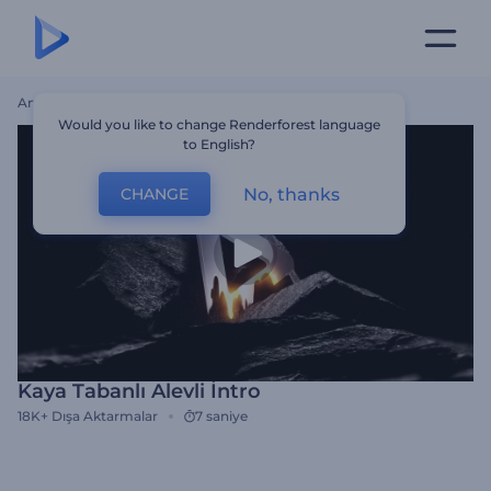
Ana Sayfa
Şablonlar
Kaya Tabanlı Alevli İntro
Would you like to change Renderforest language
to English?
No, thanks
CHANGE
Kaya Tabanlı Alevli İntro
18K+
Dışa Aktarmalar
7 saniye