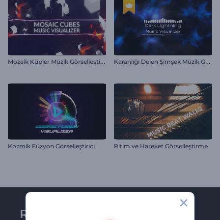
M
ozaik Küpler Müzik Görselleştirici
K
aranlığı Delen Şimşek Müzik Görselleştirici
Kozmik Füzyon Görselleştirici
Ritim ve Hareket Görselleştirme
Renderforest bültenine