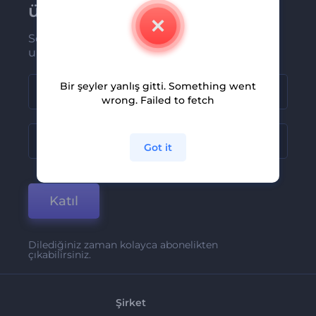
üye olun
Son haber ve tekliflerimiz ilk olarak size
ulaşsın
Bir şeyler yanlış gitti. Something went
wrong. Failed to fetch
Got it
Katıl
Dilediğiniz zaman kolayca abonelikten
çıkabilirsiniz.
Şirket