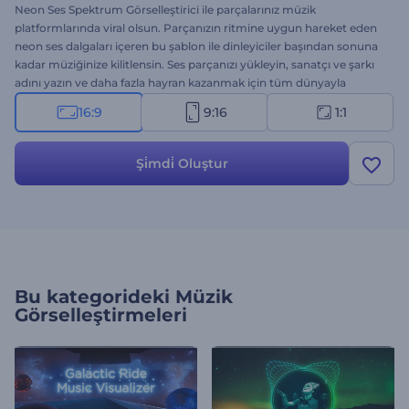
Neon Ses Spektrum Görselleştirici ile parçalarınız müzik
platformlarında viral olsun. Parçanızın ritmine uygun hareket eden
neon ses dalgaları içeren bu şablon ile dinleyiciler başından sonuna
kadar müziğinize kilitlensin. Ses parçanızı yükleyin, sanatçı ve şarkı
adını yazın ve daha fazla hayran kazanmak için tüm dünyayla
paylaşın. Yeni parçalar, cover şarkılar, eser tanıtımları ve remiksler
16:9
9:16
1:1
için mükemmel bir çözüm. Şimdi oluşturun; ritimlere hayat verin ve
dinleyici sayınızı artırın!
Şi̇mdi̇ Oluştur
Bu kategorideki
Müzik
Görselleştirmeleri