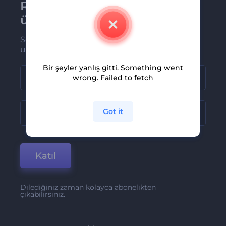
Renderforest bültenine
üye olun
Son haber ve tekliflerimiz ilk olarak size
ulaşsın
Bir şeyler yanlış gitti. Something went
wrong. Failed to fetch
Got it
Katıl
Dilediğiniz zaman kolayca abonelikten
çıkabilirsiniz.