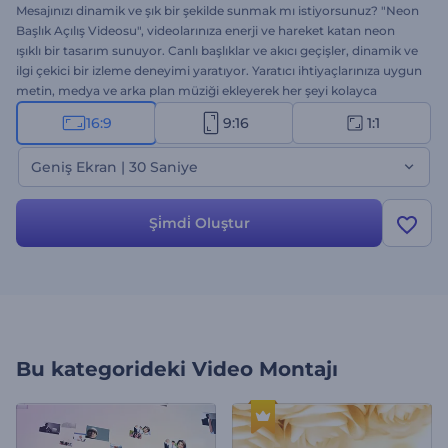
Mesajınızı dinamik ve şık bir şekilde sunmak mı istiyorsunuz? "Neon
Başlık Açılış Videosu", videolarınıza enerji ve hareket katan neon
ışıklı bir tasarım sunuyor. Canlı başlıklar ve akıcı geçişler, dinamik ve
ilgi çekici bir izleme deneyimi yaratıyor. Yaratıcı ihtiyaçlarınıza uygun
metin, medya ve arka plan müziği ekleyerek her şeyi kolayca
kişiselleştirin. Etkinlik açılışları, sosyal medya, marka oluşturma ve
16:9
9:16
1:1
diğer tanıtım videoları için mükemmel. Hemen oluşturun!
Geniş Ekran | 30 Saniye
Şi̇mdi̇ Oluştur
Bu kategorideki
Video Montajı