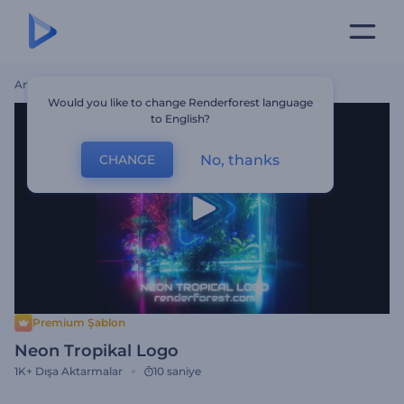
Ana Sayfa
Şablonlar
Neon Tropikal Logo
Would you like to change Renderforest language
to English?
No, thanks
CHANGE
Premium Şablon
Neon Tropikal Logo
1K+
Dışa Aktarmalar
10 saniye