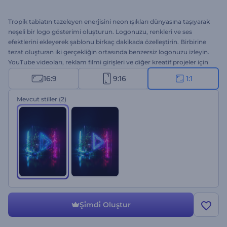
Tropik tabiatın tazeleyen enerjisini neon ışıkları dünyasına taşıyarak
neşeli bir logo gösterimi oluşturun. Logonuzu, renkleri ve ses
efektlerini ekleyerek şablonu birkaç dakikada özelleştirin. Birbirine
tezat oluşturan iki gerçekliğin ortasında benzersiz logonuzu izleyin.
YouTube videoları, reklam filmi girişleri ve diğer kreatif projeler için
intro ve outrolar hazırlayın. Hemen şimdi deneyin!
16:9
9:16
1:1
Mevcut stiller
(2)
Şi̇mdi̇ Oluştur