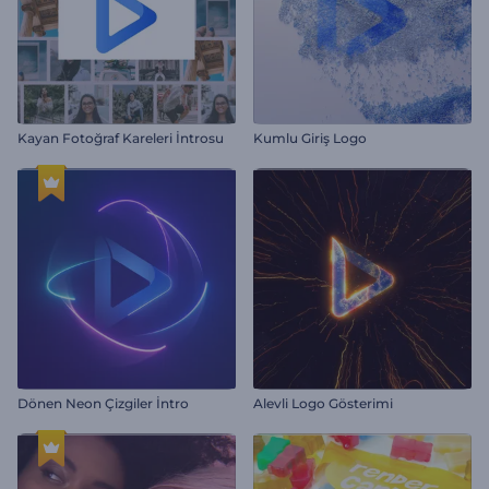
Kayan Fotoğraf Kareleri İntrosu
Kumlu Giriş Logo
Dönen Neon Çizgiler İntro
Alevli Logo Gösterimi