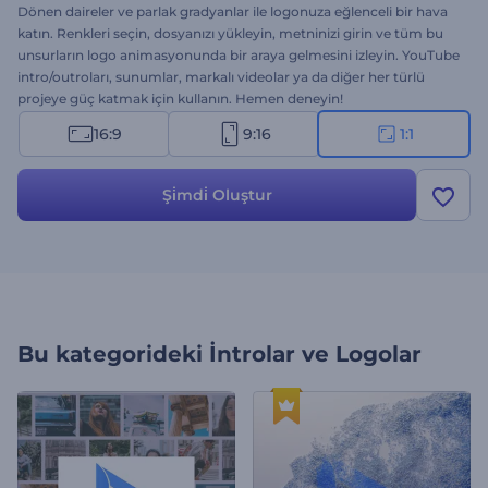
Dönen daireler ve parlak gradyanlar ile logonuza eğlenceli bir hava
katın. Renkleri seçin, dosyanızı yükleyin, metninizi girin ve tüm bu
unsurların logo animasyonunda bir araya gelmesini izleyin. YouTube
intro/outroları, sunumlar, markalı videolar ya da diğer her türlü
projeye güç katmak için kullanın. Hemen deneyin!
16:9
9:16
1:1
Şi̇mdi̇ Oluştur
Bu kategorideki
İntrolar ve Logolar