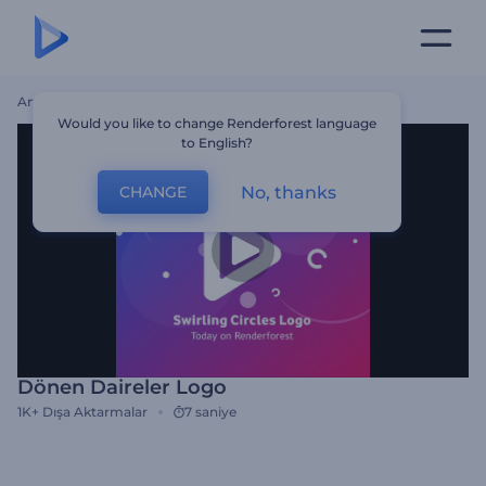
Ana Sayfa
Şablonlar
Dönen Daireler Logo
Would you like to change Renderforest language
to English?
No, thanks
CHANGE
Dönen Daireler Logo
1K+
Dışa Aktarmalar
7 saniye