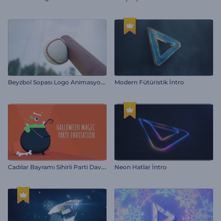
B
eyzbol Sopası Logo Animasyonu
Modern Fütüristik İntro
C
adılar Bayramı Sihirli Parti Davetiyesi
Neon Hatlar İntro