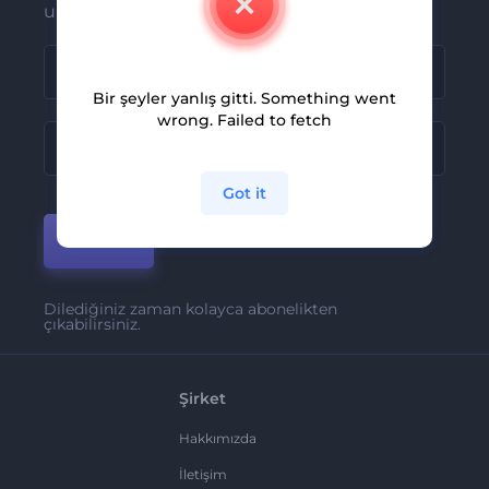
ulaşsın
Bir şeyler yanlış gitti. Something went
wrong. Failed to fetch
Got it
Katıl
Dilediğiniz zaman kolayca abonelikten
çıkabilirsiniz.
Şirket
Hakkımızda
İletişim