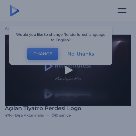
Ana Sayfa
Şablonlar
Açılan Tiyatro Perdesi Logo
Would you like to change Renderforest language
to English?
No, thanks
CHANGE
Açılan Tiyatro Perdesi Logo
47K+
Dışa Aktarmalar
10 saniye