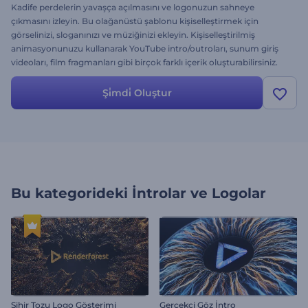
Kadife perdelerin yavaşça açılmasını ve logonuzun sahneye
çıkmasını izleyin. Bu olağanüstü şablonu kişiselleştirmek için
görselinizi, sloganınızı ve müziğinizi ekleyin. Kişiselleştirilmiş
animasyonunuzu kullanarak YouTube intro/outroları, sunum giriş
videoları, film fragmanları gibi birçok farklı içerik oluşturabilirsiniz.
İzleyicilere unutamayacakları bir logo gösterimi hazırlayın. Açılan
Tiyatro Perdesi logo gösterimini hemen şimdi deneyin!
Şi̇mdi̇ Oluştur
Bu kategorideki
İntrolar ve Logolar
Sihir Tozu Logo Gösterimi
Gerçekçi Göz İntro