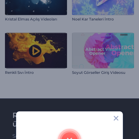
Kristal Elmas Açılış Videoları
Noel Kar Taneleri İntro
Renkli Sıvı İntro
Soyut Görseller Giriş Videosu
Renderforest bültenine
üye olun
Son haber ve tekliflerimiz ilk olarak size