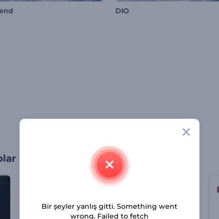
lend
DIO
olar
Bir şeyler yanlış gitti. Something went
wrong. Failed to fetch