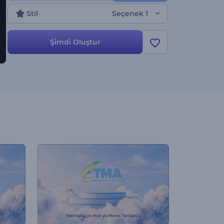
deneyin!
Stil
Seçenek 1
Şi̇mdi̇ Oluştur