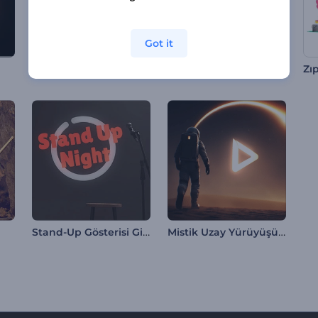
Got it
Parıltılı Kum Logo Gösterimi
Podcast Giriş Videosu
Stand-Up Gösterisi Girişi
Mistik Uzay Yürüyüşü İntro