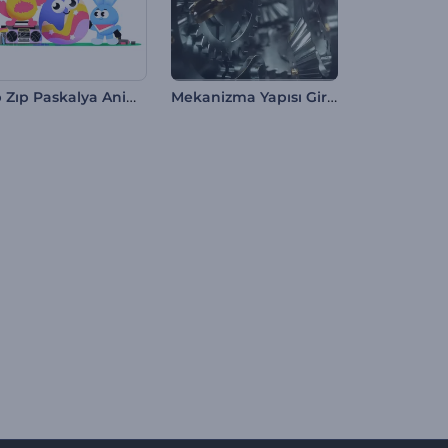
Zıp Zıp Paskalya Animasyonları
Mekanizma Yapısı Giriş Videosu