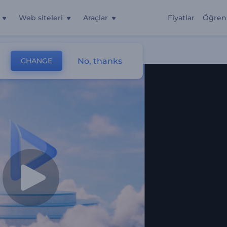
Web siteleri
Araçlar
Fiyatlar
Öğren
No, thanks
CHANGE