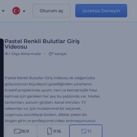
Oturum aç
Ücretsiz Deneyin
Pastel Renkli Bulutlar Giriş
Videosu
1K+
Dışa Aktarmalar
7 saniye
Pastel Renkli Bulutlar Giriş Videosu ile olağanüstü
gökyüzünün büyüleyici güzelliğinden yararlanın.
Kreatif projelerinize uyum, tarz ve benzersizlik hissi
katmak için gereken her şey bu şablonda var. Marka
tanıtımları, sunum girişleri, kanal introları, TV
reklamları vs. için mükemmel bir seçenek.
Logonuzu sürükleyip bırakın, dikkat çeken bir
slogan girin ve profesyonel video animasyonunuz
için bir dakika kadar bekleyin. Nefes kesen bir video
16:9
9:16
1:1
için başka bir şeye gerek yok! Hemen şimdi