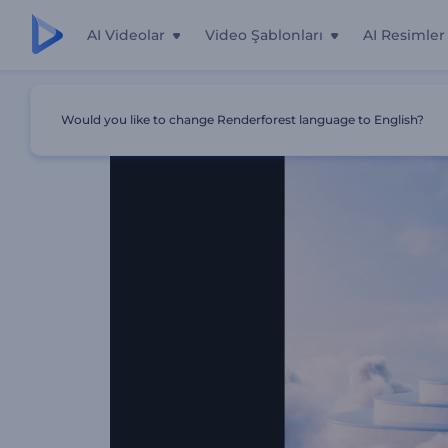
AI Videolar
Video Şablonları
AI Resimler
Ana Sayfa
Şablonlar
Pastel Renkli Bulutlar Giriş Videosu
Would you like to change Renderforest language to English?