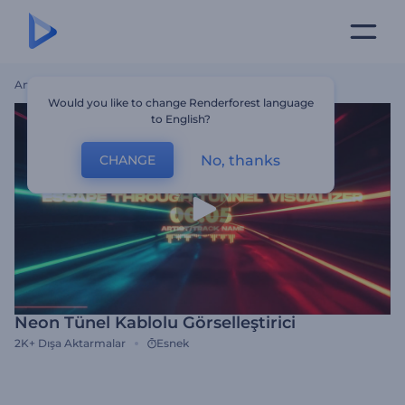
Ana Sayfa
Şablonlar
Neon Tünel Kablolu Görselleştirici
Would you like to change Renderforest language
to English?
No, thanks
CHANGE
Neon Tünel Kablolu Görselleştirici
2K+
Dışa Aktarmalar
Esnek