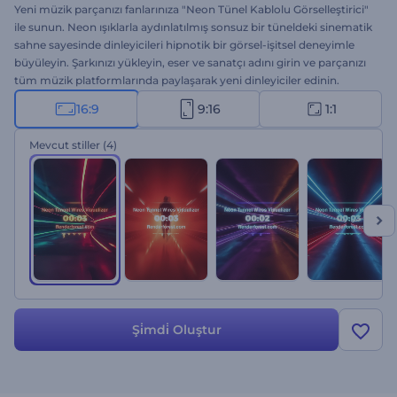
Yeni müzik parçanızı fanlarınıza "Neon Tünel Kablolu Görselleştirici"
ile sunun. Neon ışıklarla aydınlatılmış sonsuz bir tüneldeki sinematik
sahne sayesinde dinleyicileri hipnotik bir görsel-işitsel deneyimle
büyüleyin. Şarkınızı yükleyin, eser ve sanatçı adını girin ve parçanızı
tüm müzik platformlarında paylaşarak yeni dinleyiciler edinin.
Tekno, hip-hop, elektronik ve enerjik müzik tanıtımları için ideal.
16:9
9:16
1:1
Hemen oluşturun, ve fanlarınızı sayısını artırın!
Mevcut stiller
(4)
Şi̇mdi̇ Oluştur