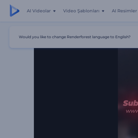
AI Videolar
Video Şablonları
AI Resimler
Ana Sayfa
Şablonlar
Podcast Bölüm Açılışı
Would you like to change Renderforest language to English?