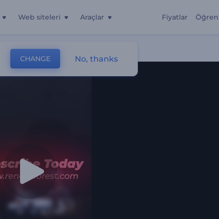
Web siteleri
Araçlar
Fiyatlar
Öğren
No, thanks
CHANGE