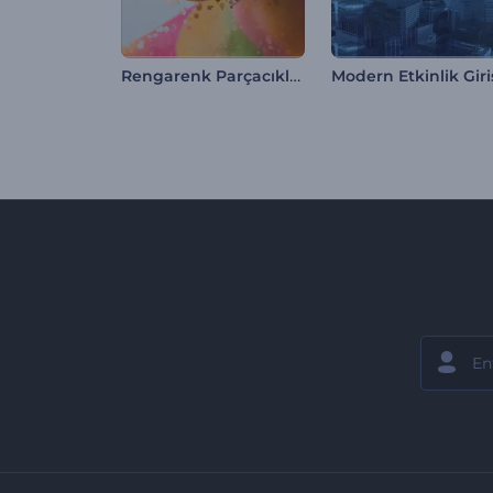
Rengarenk Parçacıklar Slayt Gösterisi