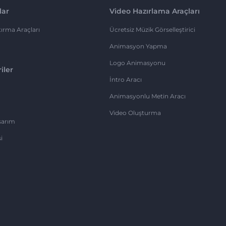
lar
Video Hazırlama Araçları
ırma Araçları
Ücretsiz Müzik Görselleştirici
Animasyon Yapma
Logo Animasyonu
iler
İntro Aracı
Animasyonlu Metin Aracı
Video Oluşturma
sarım
i