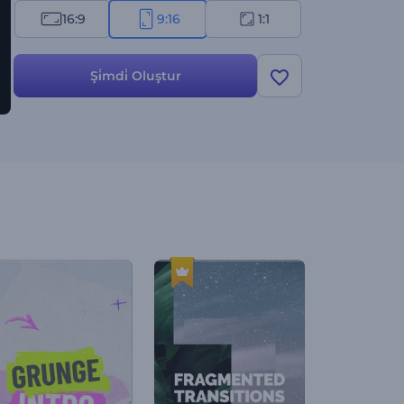
16:9
9:16
1:1
Şi̇mdi̇ Oluştur