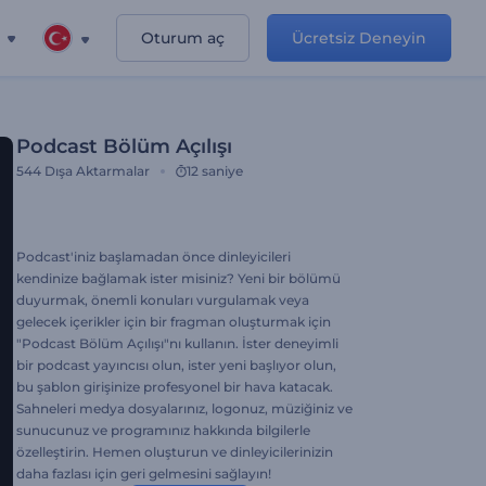
Oturum aç
Ücretsiz Deneyin
Podcast Bölüm Açılışı
544
Dışa Aktarmalar
12 saniye
Podcast'iniz başlamadan önce dinleyicileri
kendinize bağlamak ister misiniz? Yeni bir bölümü
duyurmak, önemli konuları vurgulamak veya
gelecek içerikler için bir fragman oluşturmak için
"Podcast Bölüm Açılışı"nı kullanın. İster deneyimli
bir podcast yayıncısı olun, ister yeni başlıyor olun,
bu şablon girişinize profesyonel bir hava katacak.
Sahneleri medya dosyalarınız, logonuz, müziğiniz ve
sunucunuz ve programınız hakkında bilgilerle
özelleştirin. Hemen oluşturun ve dinleyicilerinizin
daha fazlası için geri gelmesini sağlayın!