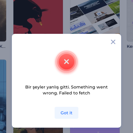
Ödül Adayı Tanıtım Kiti
El Encierro Etkinliği Tanıtımı
Minimal Sosyal Tipografi
Bir şeyler yanlış gitti. Something went
wrong. Failed to fetch
Got it