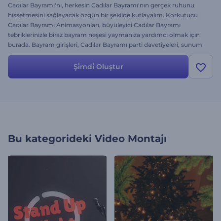
Cadılar Bayramı'nı, herkesin Cadılar Bayramı'nın gerçek ruhunu
hissetmesini sağlayacak özgün bir şekilde kutlayalım. Korkutucu
Cadılar Bayramı Animasyonları, büyüleyici Cadılar Bayramı
tebriklerinizle biraz bayram neşesi yaymanıza yardımcı olmak için
burada. Bayram girişleri, Cadılar Bayramı parti davetiyeleri, sunum
açılışları ve daha birçok yaratıcı proje için kullanın. Logonuzu
yükleyin, metinlerinizi yazın ve birkaç tıklamayla profesyonel bir
Şi̇mdi̇ Oluştur
karşılama
animasyonu
edinin. Hemen deneyin!
Bu kategorideki
Video Montajı