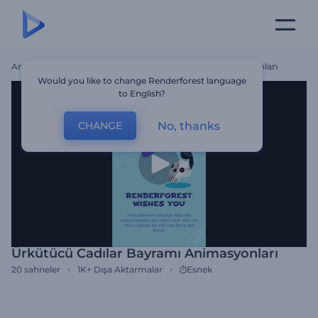
Ana Sayfa
Şablonlar
Ürkütücü Cadılar Bayramı Animasyonları
Would you like to change Renderforest language
to English?
No, thanks
CHANGE
Ürkütücü Cadılar Bayramı Animasyonları
20
sahneler
1K+
Dışa Aktarmalar
Esnek