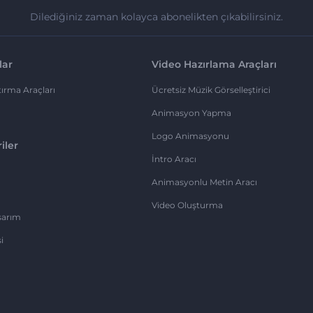
Dilediğiniz zaman kolayca abonelikten çıkabilirsiniz.
lar
Video Hazırlama Araçları
ırma Araçları
Ücretsiz Müzik Görselleştirici
Animasyon Yapma
Logo Animasyonu
iler
İntro Aracı
Animasyonlu Metin Aracı
Video Oluşturma
sarım
i