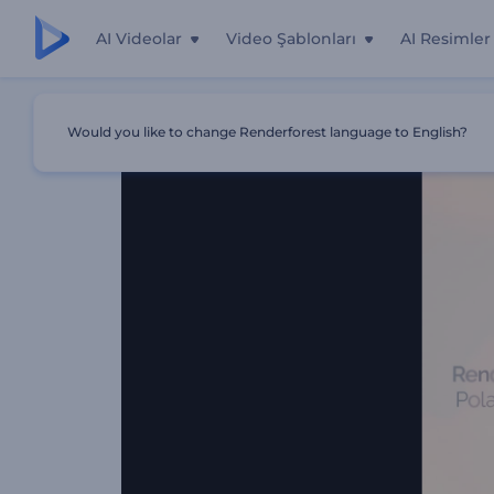
AI Videolar
Video Şablonları
AI Resimler
Ana Sayfa
Şablonlar
Polaroid Fotoğraf Galerisi
Would you like to change Renderforest language to English?