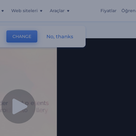
Web siteleri
Araçlar
Fiyatlar
Öğren
No, thanks
CHANGE