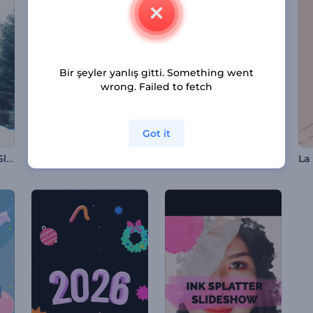
Bir şeyler yanlış gitti. Something went
wrong. Failed to fetch
Got it
Mürekkep Damlası Slayt Gösterisi
Ölüler Günü Animasyonları
Sevgililer Günü Reel Paketi