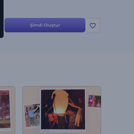
Şi̇mdi̇ Oluştur