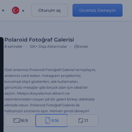
Oturum aç
Ücretsiz Deneyin
Polaroid Fotoğraf Galerisi
8
sahneler
12K+
Dışa Aktarmalar
Esnek
Özel anlarınızı Polaroid Fotoğraf Galerisi'ne toplayın;
anılarınız canlı kalsın. Instagram projeleriniz,
kurumsal slayt gösterileri, aile kutlamaları,
görüntülü mesajlar gibi birçok alan için ideal bir
seçim. Medya dosyalarınızı aktarın ve
resimlerinizden oluşan şık bir galeri birkaç dakikada
elinizde olsun. Polaroid Fotoğraf Galerisi ile
hafızanızın sınırlarını aşın. Hemen şimdi deneyin!
16:9
9:16
1:1