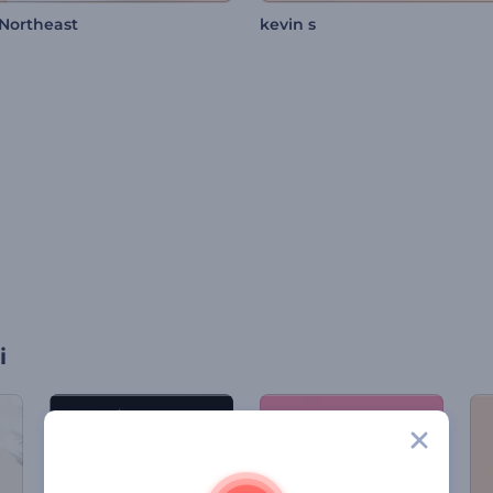
 Northeast
kevin s
i