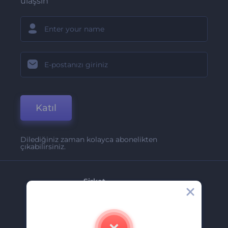
ulaşsın
Katıl
Dilediğiniz zaman kolayca abonelikten
çıkabilirsiniz.
Şirket
Hakkımızda
İletişim