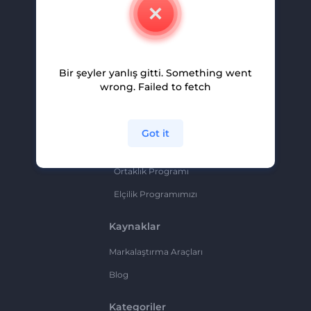
İletişim
Kariyer
Yardım Ve Destek
Bir şeyler yanlış gitti. Something went
Ortaklık Programı
wrong. Failed to fetch
Gizlilik Politikası
Şartlar Ve Koşullar
Got it
Site Haritası
Ortaklık Programı
Elçilik Programımızı
Kaynaklar
Markalaştırma Araçları
Blog
Kategoriler