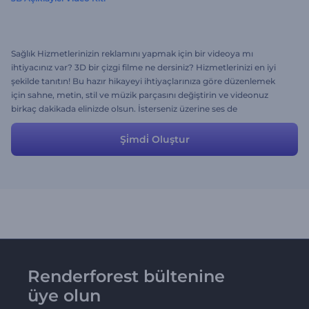
Sağlık Hizmetlerinizin reklamını yapmak için bir videoya mı
ihtiyacınız var? 3D bir çizgi filme ne dersiniz? Hizmetlerinizi en iyi
şekilde tanıtın! Bu hazır hikayeyi ihtiyaçlarınıza göre düzenlemek
için sahne, metin, stil ve müzik parçasını değiştirin ve videonuz
birkaç dakikada elinizde olsun. İsterseniz üzerine ses de
ekleyebilirsiniz. Bu kadar basit!
Şi̇mdi̇ Oluştur
Renderforest bültenine
üye olun