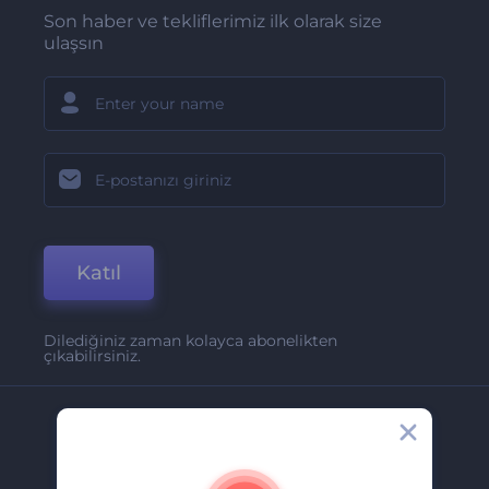
Son haber ve tekliflerimiz ilk olarak size
ulaşsın
Katıl
Dilediğiniz zaman kolayca abonelikten
çıkabilirsiniz.
Şirket
Hakkımızda