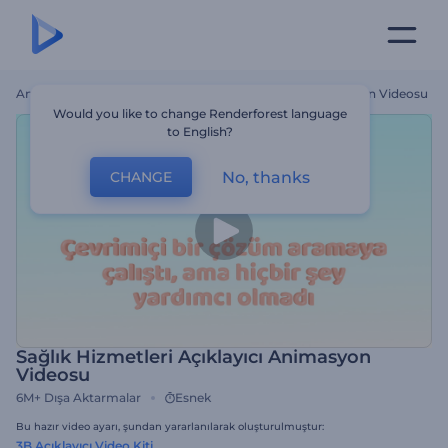
Ana Sayfa
Şablonlar
Sağlık Hizmetleri Açıklayıcı Animasyon Videosu
Would you like to change Renderforest language
to English?
No, thanks
CHANGE
Sağlık Hizmetleri Açıklayıcı Animasyon
Videosu
6M+
Dışa Aktarmalar
Esnek
Bu hazır video ayarı, şundan yararlanılarak oluşturulmuştur:
3B Açıklayıcı Video Kiti