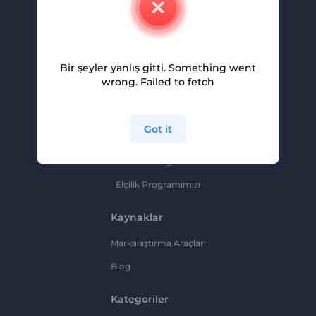
Kariyer
Yardım Ve Destek
Bir şeyler yanlış gitti. Something went
Ortaklık Programı
wrong. Failed to fetch
Gizlilik Politikası
Şartlar Ve Koşullar
Got it
Site Haritası
Ortaklık Programı
Elçilik Programımızı
Kaynaklar
Markalaştırma Araçları
Blog
Kategoriler