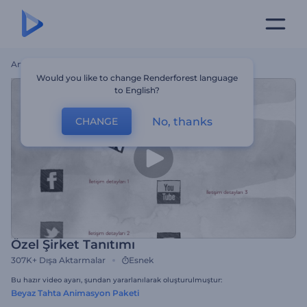
Ana Sayfa
Şablonlar
Özel Şirket Tanıtımı
Would you like to change Renderforest language
to English?
No, thanks
CHANGE
Özel Şirket Tanıtımı
307K+
Dışa Aktarmalar
Esnek
Bu hazır video ayarı, şundan yararlanılarak oluşturulmuştur:
Beyaz Tahta Animasyon Paketi