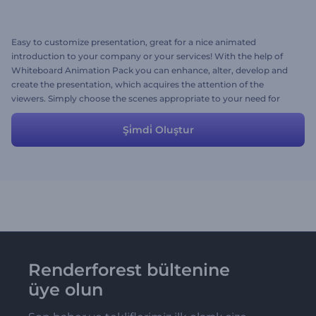
Easy to customize presentation, great for a nice animated
introduction to your company or your services! With the help of
Whiteboard Animation Pack you can enhance, alter, develop and
create the presentation, which acquires the attention of the
viewers. Simply choose the scenes appropriate to your need for
revealing your company's unique mission, goal and activity.
Template includes character animations, various icons,
Şi̇mdi̇ Oluştur
backgrounds, environments and many other scenes to stand out
from the crowd! It has ready made presets which can be used to
create videos for services, businesses, startups, companies and lot
more.
Renderforest bültenine
üye olun