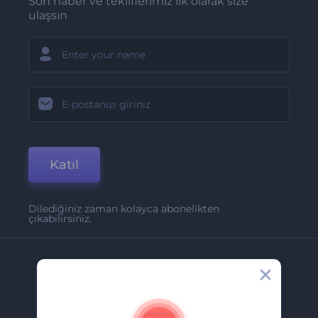
Son haber ve tekliflerimiz ilk olarak size
ulaşsın
Katıl
Dilediğiniz zaman kolayca abonelikten
çıkabilirsiniz.
Şirket
Hakkımızda
İletişim