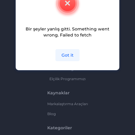
Kariyer
Yardım Ve Destek
Bir şeyler yanlış gitti. Something went
Ortaklık Programı
wrong. Failed to fetch
Gizlilik Politikası
Şartlar Ve Koşullar
Got it
Site Haritası
Ortaklık Programı
Elçilik Programımızı
Kaynaklar
Markalaştırma Araçları
Blog
Kategoriler