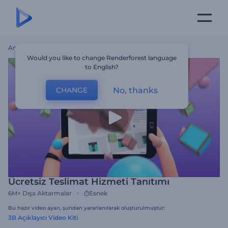
Ana Sayfa
Şablonlar
Ücretsiz Teslimat Hizmeti Tanıtımı
Would you like to change Renderforest language
to English?
No, thanks
CHANGE
Ücretsiz Teslimat Hizmeti Tanıtımı
6M+
Dışa Aktarmalar
Esnek
Bu hazır video ayarı, şundan yararlanılarak oluşturulmuştur:
3B Açıklayıcı Video Kiti