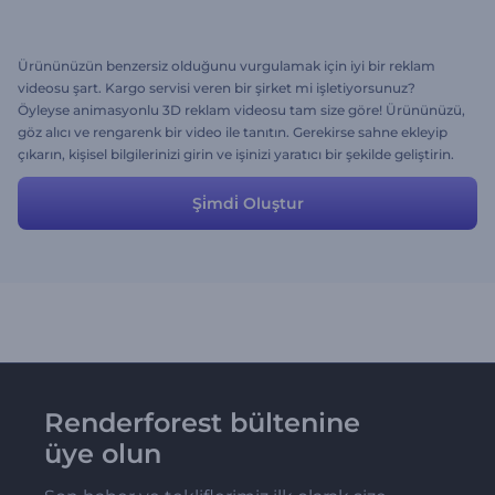
Ürününüzün benzersiz olduğunu vurgulamak için iyi bir reklam
videosu şart. Kargo servisi veren bir şirket mi işletiyorsunuz?
Öyleyse animasyonlu 3D reklam videosu tam size göre! Ürününüzü,
göz alıcı ve rengarenk bir video ile tanıtın. Gerekirse sahne ekleyip
çıkarın, kişisel bilgilerinizi girin ve işinizi yaratıcı bir şekilde geliştirin.
Beğendiğiniz müziği de seçin, çekinmeyin. Çok çeşitli sahneler
sayesinde her şeyi yapmak mümkün!
Şi̇mdi̇ Oluştur
Renderforest bültenine
üye olun