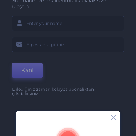
Son haber ve tekliflerimiz ilk olarak size
ulaşsın
Katıl
Dilediğiniz zaman kolayca abonelikten
çıkabilirsiniz.
Şirket
Hakkımızda
İletişim