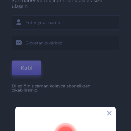
Son haber ve tekliflerimiz ilk olarak size
ulaşsın
Katıl
Dilediğiniz zaman kolayca abonelikten
çıkabilirsiniz.
Şirket
Hakkımızda
İletişim