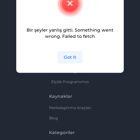
Kariyer
Yardım Ve Destek
Bir şeyler yanlış gitti. Something went
Ortaklık Programı
wrong. Failed to fetch
Gizlilik Politikası
Şartlar Ve Koşullar
Got it
Site Haritası
Ortaklık Programı
Elçilik Programımızı
Kaynaklar
Markalaştırma Araçları
Blog
Kategoriler