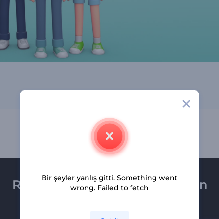
Bir şeyler yanlış gitti. Something went
Renderforest bültenine üye olun
wrong. Failed to fetch
Son haber ve tekliflerimiz ilk olarak size ulaşsın