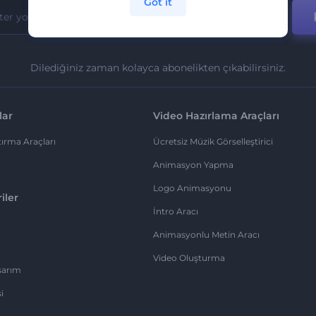
Got it
Dilediğiniz zaman kolayca abonelikten çıkabilirsiniz.
lar
Video Hazırlama Araçları
ırma Araçları
Ücretsiz Müzik Görselleştirici
Animasyon Yapma
Logo Animasyonu
iler
İntro Aracı
Animasyonlu Metin Aracı
Video Oluşturma
sarım
i