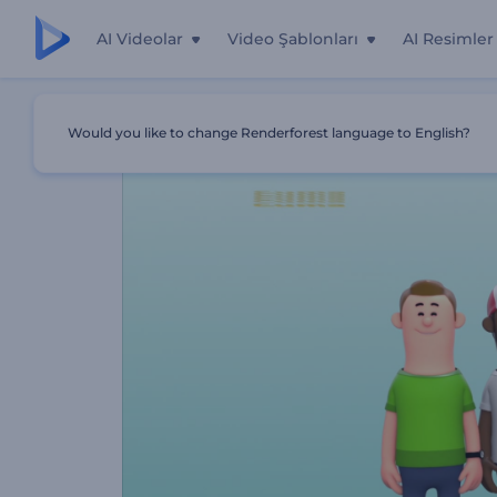
AI Videolar
Video Şablonları
AI Resimler
Ana Sayfa
Şablonlar
Hobi Kulübü Tanıtımı
Would you like to change Renderforest language to English?