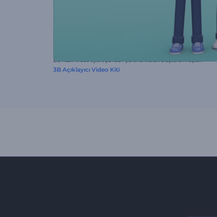
Bu hazır video ayarı, şundan yararlanılarak oluşturulmuştur:
3B Açıklayıcı Video Kiti